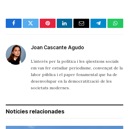
Facebook
Twitter
Pinterest
LinkedIn
Email
Telegram
Whats
Joan Cascante Agudo
L’interès per la política i les qüestions socials
em van fer estudiar periodisme, convençut de la
labor pública i el paper fonamental que ha de
desenvolupar en la democratització de les
societats modernes.
Notícies relacionades