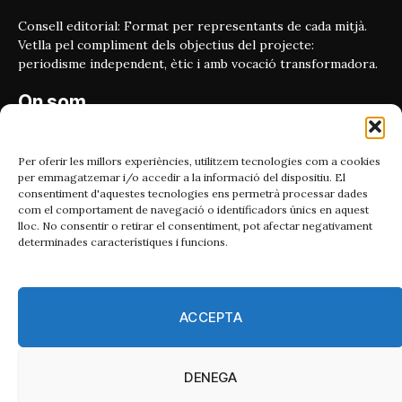
Consell editorial: Format per representants de cada mitjà.
Vetlla pel compliment dels objectius del projecte:
periodisme independent, ètic i amb vocació transformadora.
On som
Carrer Bailén 5, principal.
08010, Barcelona
Per oferir les millors experiències, utilitzem tecnologies com a cookies
per emmagatzemar i/o accedir a la informació del dispositiu. El
Contacta'ns
consentiment d'aquestes tecnologies ens permetrà processar dades
com el comportament de navegació o identificadors únics en aquest
lloc. No consentir o retirar el consentiment, pot afectar negativament
Email:
determinades característiques i funcions.
catmet@periodismeplural.cat
Telèfon:
932 311 247
ACCEPTA
Connecta
DENEGA
X
Instagram
Facebook
RSS
(Twitter)