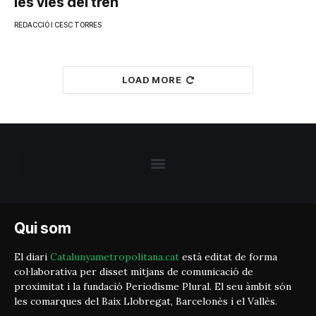
les vies del tren
REDACCIÓ I CESC TORRES
LOAD MORE
Qui som
El diari
Catalunyametropolitana.cat
està editat de forma
col·laborativa per disset mitjans de comunicació de
proximitat i la fundació Periodisme Plural. El seu àmbit són
les comarques del Baix Llobregat, Barcelonès i el Vallès.