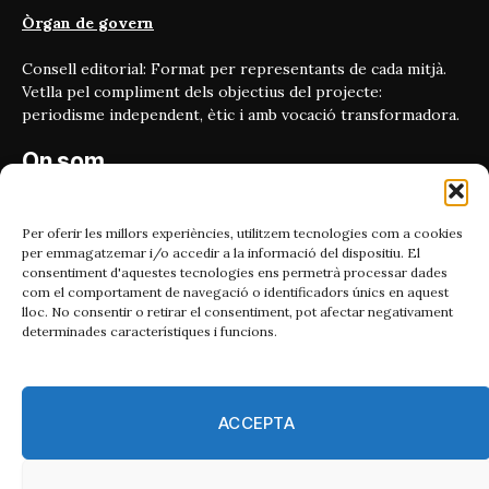
Òrgan de govern
Consell editorial: Format per representants de cada mitjà.
Vetlla pel compliment dels objectius del projecte:
periodisme independent, ètic i amb vocació transformadora.
On som
Carrer Bailén 5, principal.
08010, Barcelona
Per oferir les millors experiències, utilitzem tecnologies com a cookies
per emmagatzemar i/o accedir a la informació del dispositiu. El
Contacta'ns
consentiment d'aquestes tecnologies ens permetrà processar dades
com el comportament de navegació o identificadors únics en aquest
lloc. No consentir o retirar el consentiment, pot afectar negativament
Email:
determinades característiques i funcions.
catmet@periodismeplural.cat
Telèfon:
932 311 247
ACCEPTA
Connecta