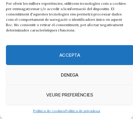
Per oferir les millors experiències, utilitzem tecnologies com a cookies
per emmagatzemar i/o accedir a la informació del dispositiu. El
consentiment d'aquestes tecnologies ens permetrà processar dades
com el comportament de navegació o identificadors únics en aquest
lloc. No consentir o retirar el consentiment, pot afectar negativament
determinades característiques i funcions.
ACCEPTA
Barcelona i el Besòs
DENEGA
lideren els fets delictius
contra les dones a
l’àrea metropolitana
VEURE PREFERÈNCIES
JOAN CASCANTE AGUDO
Política de cookies
Política de privadesa