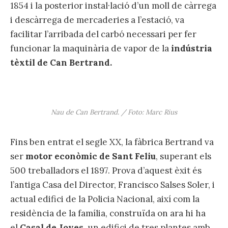
1854 i la posterior instal·lació d’un moll de càrrega
i descàrrega de mercaderies a l’estació, va
facilitar l’arribada del carbó necessari per fer
funcionar la maquinària de vapor de la
indústria
tèxtil de Can Bertrand.
Nau de Can Bertrand. / Foto: Marc Rius
Fins ben entrat el segle XX, la fàbrica Bertrand va
ser
motor econòmic de Sant Feliu
, superant els
500 treballadors el 1897. Prova d’aquest èxit és
l’antiga Casa del Director, Francisco Salses Soler, i
actual edifici de la Policia Nacional, així com la
residència de la família, construïda on ara hi ha
el
Casal de Joves
, un edifici de tres plantes amb