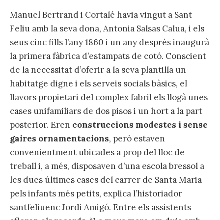
Manuel Bertrand i Cortalé havia vingut a Sant
Feliu amb la seva dona, Antonia Salsas Calua, i els
seus cinc fills l’any 1860 i un any després inaugurà
la primera fàbrica d’estampats de cotó. Conscient
de la necessitat d’oferir a la seva plantilla un
habitatge digne i els serveis socials bàsics, el
llavors propietari del complex fabril els llogà unes
cases unifamiliars de dos pisos i un hort a la part
posterior. Eren
construccions modestes i sense
gaires ornamentacions
, però estaven
convenientment ubicades a prop del lloc de
treball i, a més, disposaven d’una escola bressol a
les dues últimes cases del carrer de Santa Maria
pels infants més petits, explica l’historiador
santfeliuenc Jordi Amigó. Entre els assistents