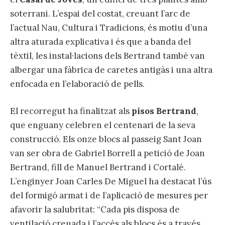
soterrani. L’espai del costat, creuant l’arc de
l’actual Nau, Cultura i Tradicions, és motiu d’una
altra aturada explicativa i és que a banda del
tèxtil, les instal·lacions dels Bertrand també van
albergar una fàbrica de caretes antigàs i una altra
enfocada en l’elaboració de pells.
El recorregut ha finalitzat als
pisos Bertrand
,
que enguany celebren el centenari de la seva
construcció. Els onze blocs al passeig Sant Joan
van ser obra de Gabriel Borrell a petició de Joan
Bertrand, fill de Manuel Bertrand i Cortalé.
L’enginyer Joan Carles De Miguel ha destacat l’ús
del formigó armat i de l’aplicació de mesures per
afavorir la salubritat: “Cada pis disposa de
ventilació creuada i l’accés als blocs és a través