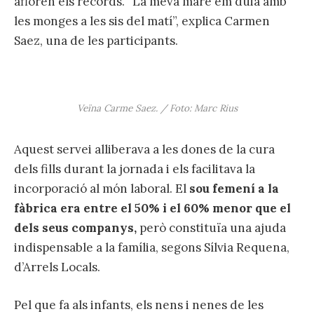
afloren els records. “La meva mare em duia amb
les monges a les sis del matí”, explica Carmen
Saez, una de les participants.
Veïna Carme Saez. / Foto: Marc Rius
Aquest servei alliberava a les dones de la cura
dels fills durant la jornada i els facilitava la
incorporació al món laboral. El
sou femení a la
fàbrica era entre el 50% i el 60% menor que el
dels seus companys,
però constituïa una ajuda
indispensable a la família, segons Sílvia Requena,
d’Arrels Locals.
Pel que fa als infants, els nens i nenes de les