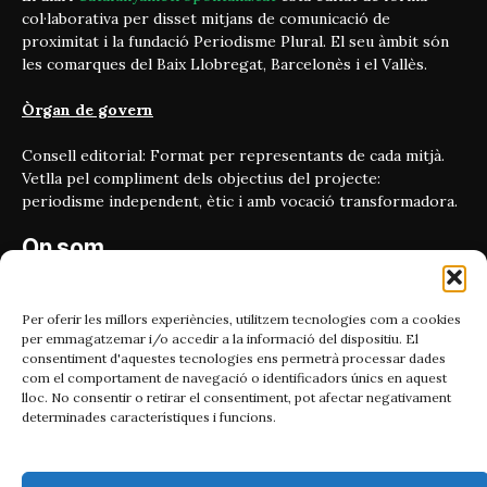
col·laborativa per disset mitjans de comunicació de
proximitat i la fundació Periodisme Plural. El seu àmbit són
les comarques del Baix Llobregat, Barcelonès i el Vallès.
Òrgan de govern
Consell editorial: Format per representants de cada mitjà.
Vetlla pel compliment dels objectius del projecte:
periodisme independent, ètic i amb vocació transformadora.
On som
Carrer Bailén 5, principal.
08010, Barcelona
Per oferir les millors experiències, utilitzem tecnologies com a cookies
per emmagatzemar i/o accedir a la informació del dispositiu. El
Contacta'ns
consentiment d'aquestes tecnologies ens permetrà processar dades
com el comportament de navegació o identificadors únics en aquest
lloc. No consentir o retirar el consentiment, pot afectar negativament
Email:
determinades característiques i funcions.
catmet@periodismeplural.cat
Telèfon: