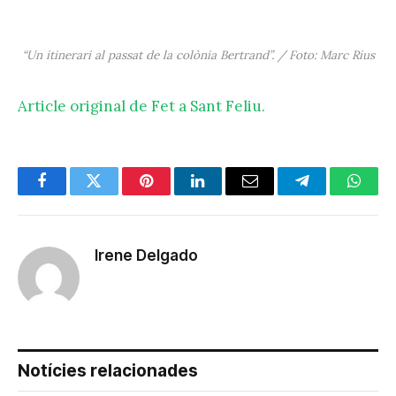
“Un itinerari al passat de la colònia Bertrand”. / Foto: Marc Rius
Article original de Fet a Sant Feliu.
Facebook
Twitter
Pinterest
LinkedIn
Email
Telegram
Whats
Irene Delgado
Notícies relacionades