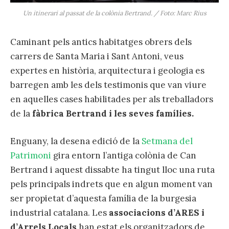
Un itinerari al passat de la colònia Bertrand. / Foto: Marc Rius
Caminant pels antics habitatges obrers dels
carrers de Santa Maria i Sant Antoni, veus
expertes en història, arquitectura i geologia es
barregen amb les dels testimonis que van viure
en aquelles cases habilitades per als treballadors
de la
fàbrica Bertrand i les seves famílies.
Enguany, la desena edició de la
Setmana del
Patrimoni
gira entorn l’antiga colònia de Can
Bertrand i aquest dissabte ha tingut lloc una ruta
pels principals indrets que en algun moment van
ser propietat d’aquesta família de la burgesia
industrial catalana. Les
associacions d’ARES i
d’Arrels Locals
han estat els organitzadors de