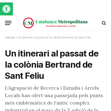
Obre la barra d'eines
Portada
»
Un itinerari al passat de la colònia Bertrand de Sant Feliu
Un itinerari al passat de
la colònia Bertrand de
Sant Feliu
L’Agrupació de Recerca i Estudis i Arrels
Locals han ofert una passejada pels punts
més emblemàtics de l’antic complex
industrial en el marc de la X edició de la