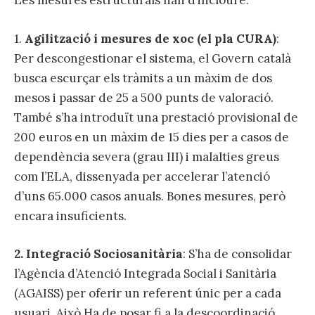
Les mesures estructurals han d’incloure:
1.
Agilització i mesures de xoc (el pla CURA)
:
Per descongestionar el sistema, el Govern català
busca escurçar els tràmits a un màxim de dos
mesos i passar de 25 a 500 punts de valoració.
També s’ha introduït una prestació provisional de
200 euros en un màxim de 15 dies per a casos de
dependència severa (grau III) i malalties greus
com l’ELA, dissenyada per accelerar l’atenció
d’uns 65.000 casos anuals. Bones mesures, però
encara insuficients.
2. Integració Sociosanitària
: S’ha de consolidar
l’Agència d’Atenció Integrada Social i Sanitària
(AGAISS) per oferir un referent únic per a cada
usuari. Això Ha de posar fi a la descoordinació