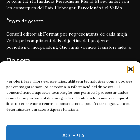
proximitat i la fundació Periodisme Plural. El seu àmbit són
les comarques del Baix Llobregat, Barcelonès i el Vallès.
Òrgan de govern
Consell editorial: Format per representants de cada mitjà.
Vetlla pel compliment dels objectius del projecte:
periodisme independent, ètic i amb vocació transformadora.
On som
Carrer Bailén 5, principal.
08010, Barcelona
Per oferir les millors experiències, utilitzem tecnologies com a cookies
per emmagatzemar i/o accedir a la informació del dispositiu. El
Contacta'ns
consentiment d'aquestes tecnologies ens permetrà processar dades
com el comportament de navegació o identificadors únics en aquest
lloc. No consentir o retirar el consentiment, pot afectar negativament
Email:
determinades característiques i funcions.
catmet@periodismeplural.cat
Telèfon:
932 311 247
ACCEPTA
Connecta