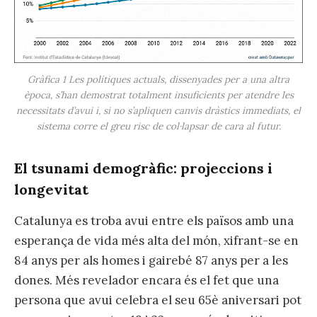
Gràfica 1 Les polítiques actuals, dissenyades per a una altra
època, s’han demostrat totalment insuficients per atendre les
necessitats d’avui i, si no s’apliquen canvis dràstics immediats, el
sistema corre el greu risc de col·lapsar de cara al futur.
El tsunami demogràfic: projeccions i
longevitat
Catalunya es troba avui entre els països amb una
esperança de vida més alta del món, xifrant-se en
84 anys per als homes i gairebé 87 anys per a les
dones. Més revelador encara és el fet que una
persona que avui celebra el seu 65è aniversari pot