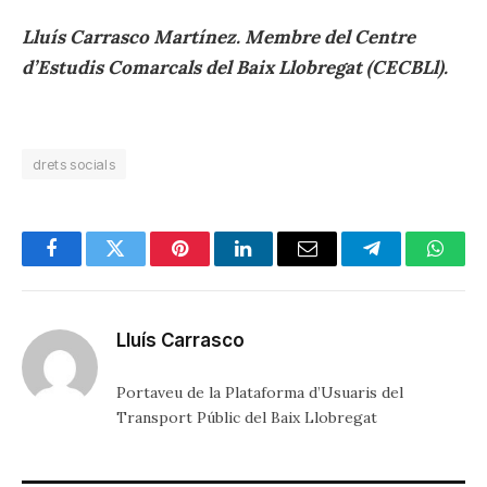
Lluís Carrasco Martínez. Membre del Centre
d’Estudis Comarcals del Baix Llobregat (CECBLl).
drets socials
Facebook
Twitter
Pinterest
LinkedIn
Email
Telegram
Whats
Lluís Carrasco
Portaveu de la Plataforma d’Usuaris del
Transport Públic del Baix Llobregat