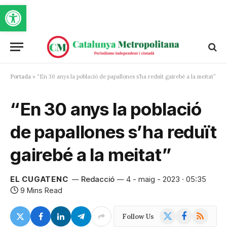
Obre la barra d'eines
Portada
»
“En 30 anys la població de papallones s’ha reduït gairebé a la meitat”
“En 30 anys la població
de papallones s’ha reduït
gairebé a la meitat”
EL CUGATENC
Redacció
4 - maig - 2023 · 05:35
9 Mins Read
X
Facebook
RSS
Follow Us
(Twitter)