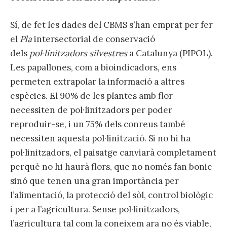
Sí, de fet les dades del CBMS s’han emprat per fer
el
Pla
intersectorial de conservació
dels
pol
·
linitzadors silvestres
a Catalunya (PIPOL).
Les papallones, com a bioindicadors, ens
permeten extrapolar la informació a altres
espècies. El 90% de les plantes amb flor
necessiten de pol·linitzadors per poder
reproduir-se, i un 75% dels conreus també
necessiten aquesta pol·linització. Si no hi ha
pol·linitzadors, el paisatge canviarà completament
perquè no hi haurà flors, que no només fan bonic
sinó que tenen una gran importància per
l’alimentació, la protecció del sòl, control biològic
i per a l’agricultura. Sense pol·linitzadors,
l’agricultura tal com la coneixem ara no és viable,