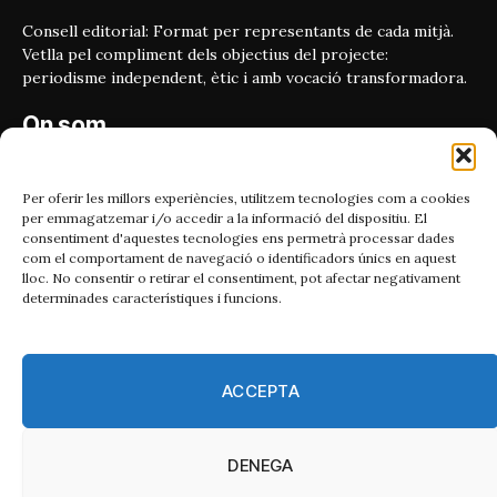
Consell editorial: Format per representants de cada mitjà.
Vetlla pel compliment dels objectius del projecte:
periodisme independent, ètic i amb vocació transformadora.
On som
Carrer Bailén 5, principal.
08010, Barcelona
Per oferir les millors experiències, utilitzem tecnologies com a cookies
per emmagatzemar i/o accedir a la informació del dispositiu. El
Contacta'ns
consentiment d'aquestes tecnologies ens permetrà processar dades
com el comportament de navegació o identificadors únics en aquest
lloc. No consentir o retirar el consentiment, pot afectar negativament
Email:
determinades característiques i funcions.
catmet@periodismeplural.cat
Telèfon:
932 311 247
ACCEPTA
Connecta
DENEGA
X
Instagram
Facebook
RSS
(Twitter)