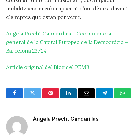
construir un futur il·lusionant, que impliqui
mobilització, acció i capacitat d’incidència davant
els reptes que estan per venir.
Ángela Precht Gandarillas – Coordinadora
general de la Capital Europea de la Democràcia –
Barcelona 23/24
Article original del Blog del PEMB.
Facebook
Twitter
Pinterest
LinkedIn
Email
Telegram
Whats
Ángela Precht Gandarillas