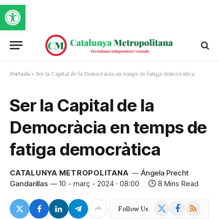
Obre la barra d'eines
Portada
»
Ser la Capital de la Democràcia en temps de fatiga democràtica
Ser la Capital de la
Democràcia en temps de
fatiga democràtica
CATALUNYA METROPOLITANA
Ángela Precht
Gandarillas
10 - març - 2024 · 08:00
8 Mins Read
X
Facebook
RSS
Follow Us
(Twitter)