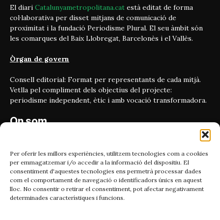
El diari
Catalunyametropolitana.cat
està editat de forma
col·laborativa per disset mitjans de comunicació de
proximitat i la fundació Periodisme Plural. El seu àmbit són
les comarques del Baix Llobregat, Barcelonès i el Vallès.
Òrgan de govern
Consell editorial: Format per representants de cada mitjà.
Vetlla pel compliment dels objectius del projecte:
periodisme independent, ètic i amb vocació transformadora.
On som
Carrer Bailén 5, principal.
08010, Barcelona
Per oferir les millors experiències, utilitzem tecnologies com a cookies
per emmagatzemar i/o accedir a la informació del dispositiu. El
Contacta'ns
consentiment d'aquestes tecnologies ens permetrà processar dades
com el comportament de navegació o identificadors únics en aquest
lloc. No consentir o retirar el consentiment, pot afectar negativament
Email:
determinades característiques i funcions.
catmet@periodismeplural.cat