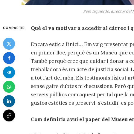
Pere Izquierdo, director del
Què el va motivar a accedir al càrrec i q
COMPARTIR
Encara estic a l’inici… Em vaig presentar pe
en primer lloc, perquè és un Museu que c
També perquè crec que cuidar i donar a con
treballadora és un acte de justícia social. L
a tot l’art del món. Els testimonis físics i 
sense gaire dubtes ni discussions. Però q
serveis públics com aquest per tal que la m
gustos estètics es preservi, s’estudiï, es po
Com definiria avui el paper del Museu en