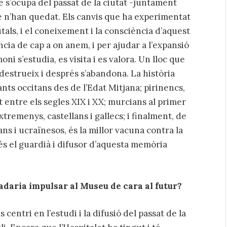
e s’ocupa del passat de la ciutat -juntament
ue n’han quedat. Els canvis que ha experimentat
tals, i el coneixement i la consciència d’aquest
cia de cap a on anem, i per ajudar a l’expansió
ni s’estudia, es visita i es valora. Un lloc que
destrueix i després s’abandona. La història
ants occitans des de l’Edat Mitjana; pirinencs,
 entre els segles XIX i XX; murcians al primer
tremenys, castellans i gallecs; i finalment, de
ns i ucraïnesos, és la millor vacuna contra la
és el guardià i difusor d’aquesta memòria
radaria impulsar al Museu de cara al futur?
centri en l’estudi i la difusió del passat de la