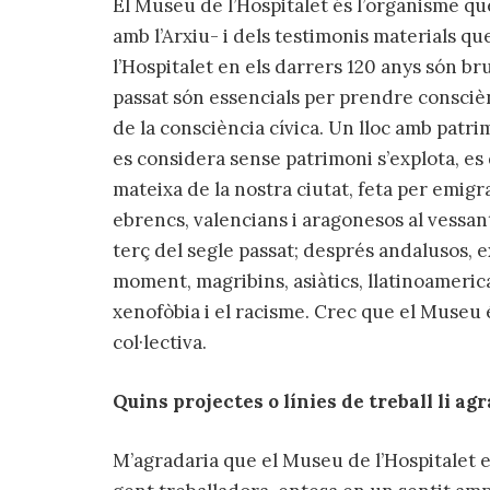
El Museu de l’Hospitalet és l’organisme qu
amb l’Arxiu- i dels testimonis materials q
l’Hospitalet en els darrers 120 anys són bru
passat són essencials per prendre conscièn
de la consciència cívica. Un lloc amb patrimo
es considera sense patrimoni s’explota, es 
mateixa de la nostra ciutat, feta per emigr
ebrencs, valencians i aragonesos al vessant
terç del segle passat; després andalusos, ex
moment, magribins, asiàtics, llatinoamerica
xenofòbia i el racisme. Crec que el Museu 
col·lectiva.
Quins projectes o línies de treball li ag
M’agradaria que el Museu de l’Hospitalet es 