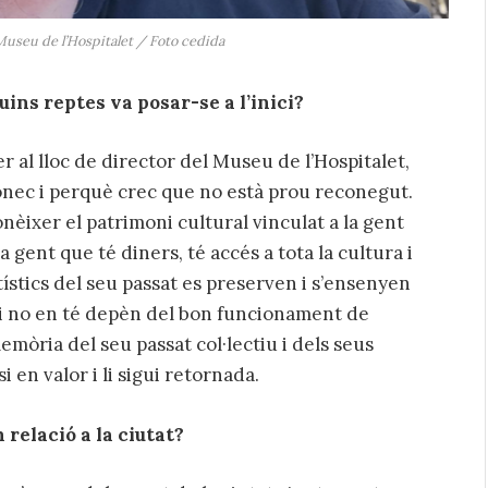
 Museu de l’Hospitalet / Foto cedida
uins reptes va posar-se a l’inici?
r al lloc de director del Museu de l’Hospitalet,
onec i perquè crec que no està prou reconegut.
èixer el patrimoni cultural vinculat a la gent
a gent que té diners, té accés a tota la cultura i
artístics del seu passat es preserven i s’ensenyen
ui no en té depèn del bon funcionament de
emòria del seu passat col·lectiu i dels seus
si en valor i li sigui retornada.
 relació a la ciutat?