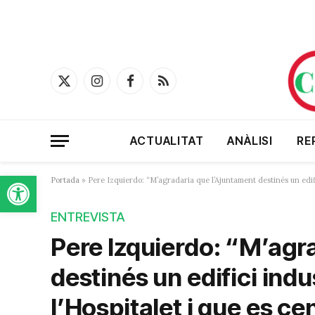
X
Instagram
Facebook
RSS
(Twitter)
ACTUALITAT
ANÀLISI
RE
Obre la barra d'eines
Portada
»
Pere Izquierdo: “M’agradaria que l’Ajuntament destinés un edifici
ENTREVISTA
Pere Izquierdo: “M’agr
destinés un edifici indu
l’Hospitalet i que es cen