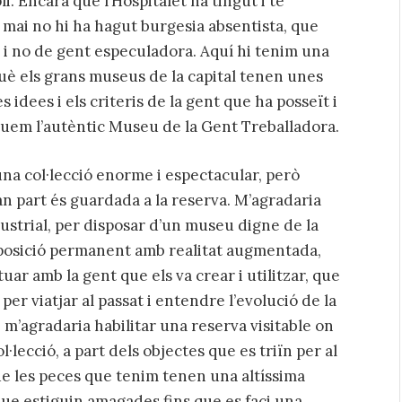
i. Encara que l’Hospitalet ha tingut i té
 mai no hi ha hagut burgesia absentista, que
 i no de gent especuladora. Aquí hi tenim una
què els grans museus de la capital tenen unes
 idees i els criteris de la gent que ha posseït i
nguem l’autèntic Museu de la Gent Treballadora.
una col·lecció enorme i espectacular, però
n part és guardada a la reserva. M’agradaria
dustrial, per disposar d’un museu digne de la
xposició permanent amb realitat augmentada,
uar amb la gent que els va crear i utilitzar, que
r viatjar al passat i entendre l’evolució de la
bé m’agradaria habilitar una reserva visitable on
ol·lecció, a part dels objectes que es triïn per al
de les peces que tenim tenen una altíssima
t que estiguin amagades fins que es faci una