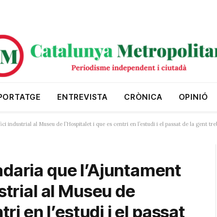
PORTATGE
ENTREVISTA
CRÒNICA
OPINIÓ
 industrial al Museu de l’Hospitalet i que es centri en l’estudi i el passat de la gent tr
adaria que l’Ajuntament
strial al Museu de
tri en l’estudi i el passat