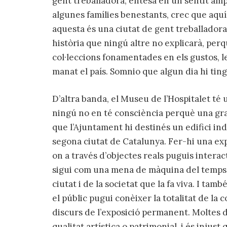
gent treballadora, entesa en un sentit ampl
algunes famílies benestants, crec que aquí
aquesta és una ciutat de gent treballadora
història que ningú altre no explicarà, per
col·leccions fonamentades en els gustos, les
manat el país. Somnio que algun dia hi ti
D’altra banda, el Museu de l’Hospitalet té 
ningú no en té consciència perquè una gra
que l’Ajuntament hi destinés un edifici in
segona ciutat de Catalunya. Fer-hi una e
on a través d’objectes reals puguis interact
sigui com una mena de màquina del temps pe
ciutat i de la societat que la fa viva. I tam
el públic pugui conèixer la totalitat de la c
discurs de l’exposició permanent. Moltes 
qualitat artística o patrimonial, i és injus