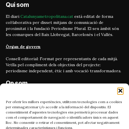
Qui som
El diari
Catalunyametropolitana.cat
està editat de forma
col·laborativa per disset mitjans de comunicació de
proximitat i la fundació Periodisme Plural. El seu àmbit són
les comarques del Baix Llobregat, Barcelonès i el Vallès.
Òrgan de govern
Consell editorial: Format per representants de cada mitjà.
Vetlla pel compliment dels objectius del projecte:
periodisme independent, ètic i amb vocació transformadora.
On som
Carrer Bailén 5, principal.
08010, Barcelona
Per oferir les millors experiències, utilitzem tecnologies com a cookies
per emmagatzemar i/o accedir a la informació del dispositiu. El
Contacta'ns
consentiment d'aquestes tecnologies ens permetrà processar dades
com el comportament de navegació o identificadors únics en aquest
lloc. No consentir o retirar el consentiment, pot afectar negativament
Email:
determinades característiques i funcions.