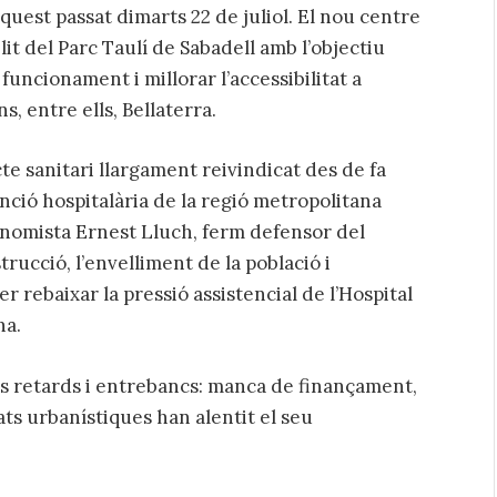
quest passat dimarts 22 de juliol. El nou centre
lit del Parc Taulí de Sabadell amb l’objectiu
uncionament i millorar l’accessibilitat a
ns, entre ells, Bellaterra.
cte sanitari llargament reivindicat des de fa
nció hospitalària de la regió metropolitana
conomista Ernest Lluch, ferm defensor del
trucció, l’envelliment de la població i
r rebaixar la pressió assistencial de l’Hospital
na.
les retards i entrebancs: manca de finançament,
ats urbanístiques han alentit el seu