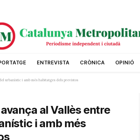
PORTATGE
ENTREVISTA
CRÒNICA
OPINIÓ
del urbanístic i amb més habitatges dels previstos
 avança al Vallès entre
anístic i amb més
os