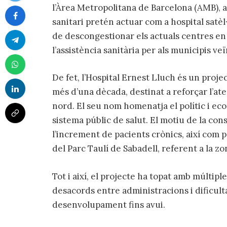
l’Àrea Metropolitana de Barcelona (AMB), a
sanitari pretén actuar com a hospital satèl·
de descongestionar els actuals centres en f
l’assistència sanitària per als municipis veï
De fet, l’Hospital Ernest Lluch és un proje
més d’una dècada, destinat a reforçar l’ate
nord. El seu nom homenatja el polític i e
sistema públic de salut. El motiu de la cons
l’increment de pacients crònics, així com pe
del Parc Taulí de Sabadell, referent a la zo
Tot i així, el projecte ha topat amb múltip
desacords entre administracions i dificult
desenvolupament fins avui.