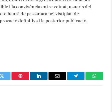
ible i la convivència entre veïnat, usuaris del
jecte haurà de passar ara pel vistiplau de
provació definitiva i la posterior publicació.
k
Twitter
Pinterest
LinkedIn
Email
Telegram
WhatsAp