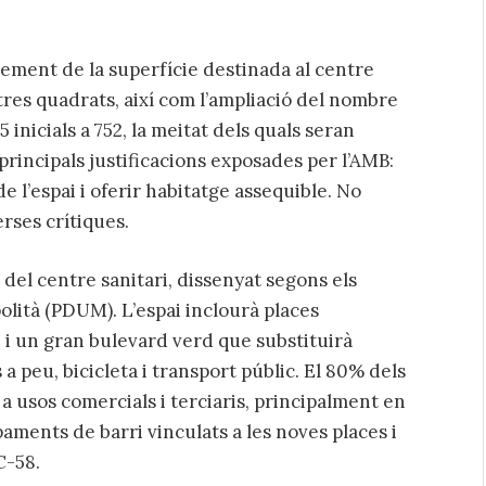
s
ement de la superfície destinada al centre
tres quadrats, així com l’ampliació del nombre
 inicials a 752, la meitat dels quals seran
 principals justificacions exposades per l’AMB:
 l’espai i oferir habitatge assequible. No
rses crítiques.
 del centre sanitari, dissenyat segons els
olità (PDUM). L’espai inclourà places
, i un gran bulevard verd que substituirà
a peu, bicicleta i transport públic. El 80% dels
 a usos comercials i terciaris, principalment en
ments de barri vinculats a les noves places i
C-58.