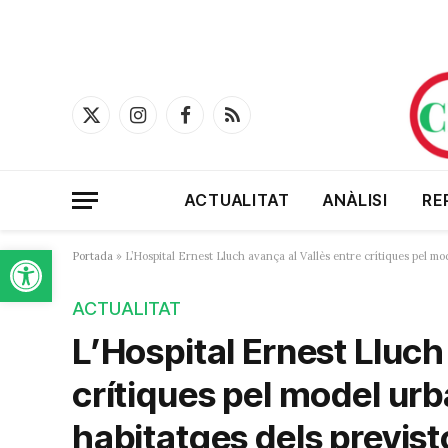
X
Instagram
Facebook
RSS
(Twitter)
ACTUALITAT
ANÀLISI
RE
Obre la barra d'eines
Portada
»
L’Hospital Ernest Lluch avança al Vallès entre crítiques pel mo
ACTUALITAT
L’Hospital Ernest Lluch
crítiques pel model urb
habitatges dels previst