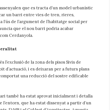
 assenyalen que es tracta d’un model urbanístic
ar un barri entre vies de tren, rieres,
 l’ús de l’argument de l’habitatge social per
denuncia que el nou barri podria acabar
, com Cerdanyola.
eralitat
s l’exclusió de la zona dels pisos Sivis de
t d’actuació, i es deixaran per a futurs plans
 comportat una reducció del sostre edificable
lari també ha estat aprovat inicialment i detalla
e l’entorn, que ha estat dissenyat a partir d’un
s, l’AMB i el Col·legi d’Arquitectes. Aquesta