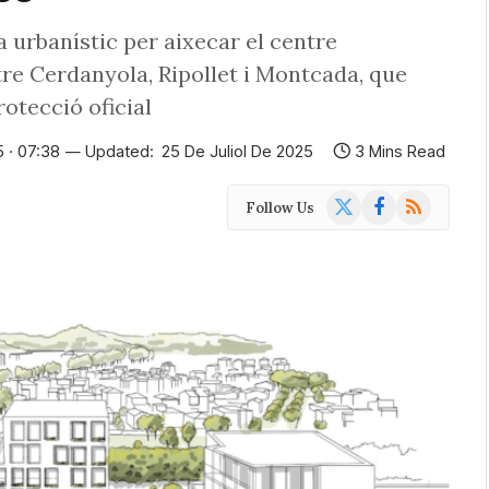
 urbanístic per aixecar el centre
tre Cerdanyola, Ripollet i Montcada, que
rotecció oficial
5 · 07:38
Updated:
25 De Juliol De 2025
3 Mins Read
X
Facebook
RSS
Follow Us
(Twitter)