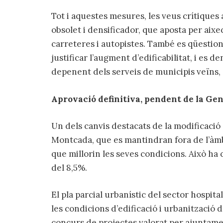
Tot i aquestes mesures, les veus crítiques
obsolet i densificador, que aposta per aixec
carreteres i autopistes. També es qüestiona
justificar l’augment d’edificabilitat, i es 
depenent dels serveis de municipis veïns
Aprovació definitiva, pendent de la Gen
Un dels canvis destacats de la modificació é
Montcada, que es mantindran fora de l’àmbi
que millorin les seves condicions. Això ha
del 8,5%.
El pla parcial urbanístic del sector hospita
les condicions d’edificació i urbanització d
concurs de projectes valorat per ajuntament