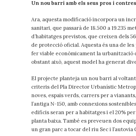
Un nou barri amb els seus pros i contre
Ara, aquesta modificació incorpora un incr
sanitari, que passarà de 18.500 a 19.235 me
d’habitatges previstos, que creixen dels 565
de protecció oficial. Aquesta és una de les
fer viable econòmicament la urbanització de
obstant això, aquest model ha generat dive
El projecte planteja un nou barri al voltant
criteris del Pla Director Urbanístic Metrop
noves, espais verds, carrers per a vianants
l’antiga N-150, amb connexions sostenibles 
edificis seran per a habitatges i el 20% per
planta baixa. També es preveuen dos equipa
un gran parc a tocar del riu Sec i l’autovia 