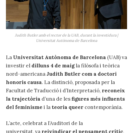
Judith Butler amb el rector de la UAB, durant la investidura |
Universitat Autònoma de Barcelona
La
Universitat Autònoma de Barcelona
(UAB) va
investir el
dilluns 4 de maig
la filòsofa i teòrica
nord-americana
Judith Butler com a doctori
honoris causa
. La distinció, proposada per la
Facultat de Traducció i d’Interpretació,
reconeix
la trajectòria
d’una de les
figures més influents
del feminisme
i la
teoria queer
contemporània.
L’acte, celebrat a l’Auditori de la
universitat, va
reivindicar el pensament crític
,