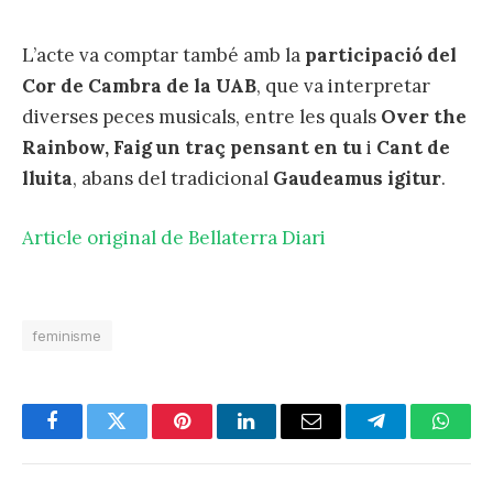
L’acte va comptar també amb la
participació del
Cor de Cambra de la UAB
, que va interpretar
diverses peces musicals, entre les quals
Over the
Rainbow, Faig un traç pensant en tu
i
Cant de
lluita
, abans del tradicional
Gaudeamus igitur
.
Article original de Bellaterra Diari
feminisme
Facebook
Twitter
Pinterest
LinkedIn
Email
Telegram
Whats