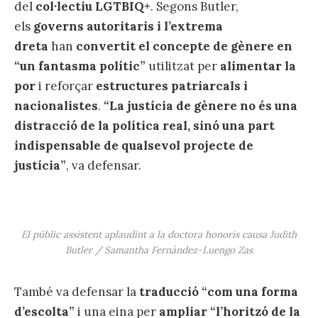
del
col·lectiu LGTBIQ+
. Segons Butler,
els
governs autoritaris i l’extrema
dreta
han
convertit el concepte de gènere en
“un fantasma polític”
utilitzat per
alimentar la
por
i reforçar
estructures patriarcals i
nacionalistes
.
“La justícia de gènere no és una
distracció de la política real, sinó una part
indispensable de qualsevol projecte de
justícia”
, va defensar.
El públic assistent aplaudint a la doctora honoris causa Judith
Butler / Samantha Fernández-Luengo Zas
També va defensar la
traducció “com una forma
d’escolta”
i una eina per
ampliar “l’horitzó de la