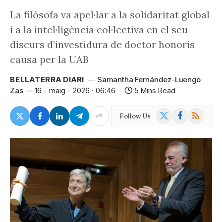
La filòsofa va apel·lar a la solidaritat global
i a la intel·ligència col·lectiva en el seu
discurs d’investidura de doctor honoris
causa per la UAB
BELLATERRA DIARI
Samantha Fernández-Luengo
Zas
16 - maig - 2026 · 06:46
5 Mins Read
X
Facebook
RSS
Follow Us
(Twitter)