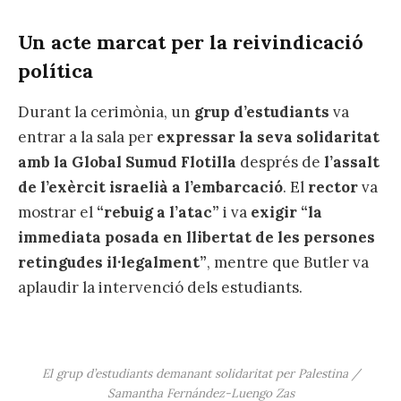
Un acte marcat per la reivindicació
política
Durant la cerimònia, un
grup d’estudiants
va
entrar a la sala per
expressar la seva solidaritat
amb la Global Sumud Flotilla
després de
l’assalt
de l’exèrcit israelià a l’embarcació
. El
rector
va
mostrar el
“rebuig a l’atac”
i va
exigir “la
immediata posada en llibertat de les persones
retingudes il·legalment”
, mentre que Butler va
aplaudir la intervenció dels estudiants.
El grup d’estudiants demanant solidaritat per Palestina /
Samantha Fernández-Luengo Zas