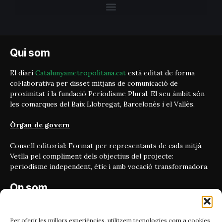
Qui som
El diari
Catalunyametropolitana.cat
està editat de forma
col·laborativa per disset mitjans de comunicació de
proximitat i la fundació Periodisme Plural. El seu àmbit són
les comarques del Baix Llobregat, Barcelonès i el Vallès.
Òrgan de govern
Consell editorial: Format per representants de cada mitjà.
Vetlla pel compliment dels objectius del projecte:
periodisme independent, ètic i amb vocació transformadora.
On som
Carrer Bailén 5, principal.
08010, Barcelona
Per oferir les millors experiències, utilitzem tecnologies com a cookies