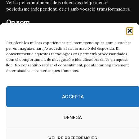
Vetlla pel compliment dels objectius del projecte:
periodisme independent, ètic i amb vocació transformadora.
On som
Carrer Bailén 5, principal.
08010, Barcelona
Per oferir les millors experiències, utilitzem tecnologies com a cookies
per emmagatzemar i/o accedir a la informació del dispositiu. El
Contacta'ns
consentiment d'aquestes tecnologies ens permetrà processar dades
com el comportament de navegació o identificadors únics en aquest
lloc. No consentir o retirar el consentiment, pot afectar negativament
Email:
determinades característiques i funcions.
catmet@periodismeplural.cat
Telèfon:
932 311 247
ACCEPTA
Connecta
DENEGA
X
Instagram
Facebook
RSS
(Twitter)
VEURE PREFERÈNCIES