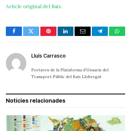
Article original del Baix.
Facebook
Twitter
Pinterest
LinkedIn
Email
Telegram
Whats
Lluís Carrasco
Portaveu de la Plataforma d’Usuaris del
Transport Públic del Baix Llobregat
Notícies relacionades