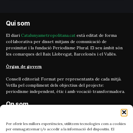
Qui som
El diari
Catalunyametropolitana.cat
està editat de forma
col·laborativa per disset mitjans de comunicació de
proximitat i la fundació Periodisme Plural. El seu àmbit són
les comarques del Baix Llobregat, Barcelonès i el Vallès.
Òrgan de govern
Consell editorial: Format per representants de cada mitjà.
Vetlla pel compliment dels objectius del projecte:
periodisme independent, ètic i amb vocació transformadora.
On som
Carrer Bailén 5, principal.
08010, Barcelona
Per oferir les millors experiències, utilitzem tecnologies com a cookies
per emmagatzemar i/o accedir a la informació del dispositiu. El