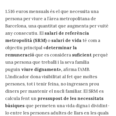
1.516 euros mensuals és el que necessita una
persona per viure a l’àrea metropolitana de
Barcelona, una quantitat que augmenta per vuitè
any consecutiu. El
salari de referència
metropolità (SRM)
o
salari de vida
té com a
objectiu principal «
determinar la
remuneració
que es considera
suficient
perquè
una persona que treballi i la seva família
puguin
viure dignament»,
afirma l’AMB.
L’indicador dona visibilitat al fet que moltes
persones, tot i tenir feina, no ingressen prou
diners per mantenir el nucli familiar. El SRM es
calcula fent un
pressupost de les necessitats
bàsiques
que permeten una vida digna i dividint-
lo entre les persones adultes de llars en les quals