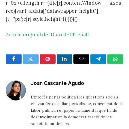
r=0;r<e.length;r++)if(e[r].contentWindow===a.sou
rce){var i=a.data["datawrapper-height"]
[t]+"px";e[r].style.height=i}}}))}();
Article original del Diari del Treball.
Facebook
Twitter
Pinterest
LinkedIn
Email
Telegram
Whats
Joan Cascante Agudo
L’interès per la política i les qüestions socials
em van fer estudiar periodisme, convençut de la
labor pública i el paper fonamental que ha de
desenvolupar en la democratització de les
societats modernes.