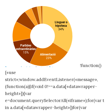
!function()
{«use
strict»;window.addEventListener(«message»,
(function(a){if(void 0!==a.data[«datawrapper-
height»]){var
e=document.querySelectorAll(«iframe»);for(var t
in a.data[«datawrapper-height»])for(var