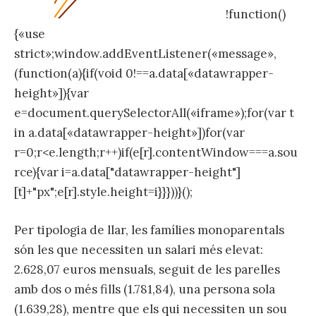
!function()
{«use
strict»;window.addEventListener(«message»,
(function(a){if(void 0!==a.data[«datawrapper-
height»]){var
e=document.querySelectorAll(«iframe»);for(var t
in a.data[«datawrapper-height»])for(var
r=0;r<e.length;r++)if(e[r].contentWindow===a.sou
rce){var i=a.data["datawrapper-height"]
[t]+"px";e[r].style.height=i}}}))}();
Per tipologia de llar, les famílies monoparentals
són les que necessiten un salari més elevat:
2.628,07 euros mensuals, seguit de les parelles
amb dos o més fills (1.781,84), una persona sola
(1.639,28), mentre que els qui necessiten un sou