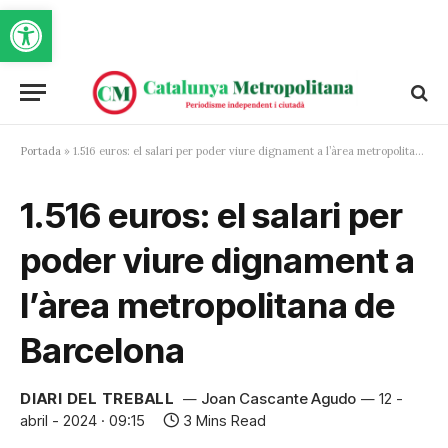
Obre la barra d'eines
Portada
»
1.516 euros: el salari per poder viure dignament a l’àrea metropolitana de Barcelona
1.516 euros: el salari per
poder viure dignament a
l’àrea metropolitana de
Barcelona
DIARI DEL TREBALL
Joan Cascante Agudo
12 -
abril - 2024 · 09:15
3 Mins Read