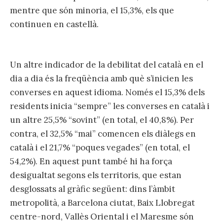
mentre que són minoria, el 15,3%, els que
continuen en castellà.
Un altre indicador de la debilitat del català en el
dia a dia és la freqüència amb què s’inicien les
converses en aquest idioma. Només el 15,3% dels
residents inicia “sempre” les converses en català i
un altre 25,5% “sovint” (en total, el 40,8%). Per
contra, el 32,5% “mai” comencen els diàlegs en
català i el 21,7% “poques vegades” (en total, el
54,2%). En aquest punt també hi ha força
desigualtat segons els territoris, que estan
desglossats al gràfic següent: dins l’àmbit
metropolità, a Barcelona ciutat, Baix Llobregat
centre-nord, Vallès Oriental i el Maresme són