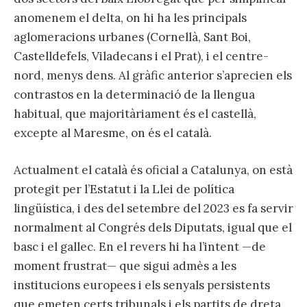
anomenem el delta, on hi ha les principals
aglomeracions urbanes (Cornellà, Sant Boi,
Castelldefels, Viladecans i el Prat), i el centre-
nord, menys dens. Al gràfic anterior s’aprecien els
contrastos en la determinació de la llengua
habitual, que majoritàriament és el castellà,
excepte al Maresme, on és el català.
Actualment el català és oficial a Catalunya, on està
protegit per l’Estatut i la Llei de política
lingüística, i des del setembre del 2023 es fa servir
normalment al Congrés dels Diputats, igual que el
basc i el gallec. En el revers hi ha l’intent —de
moment frustrat— que sigui admès a les
institucions europees i els senyals persistents
que emeten certs tribunals i els partits de dreta