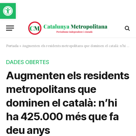
Obre la barra d'eines
Portada
»
Augmenten els residents metropolitans que dominen el català: n’hi ha 425.000 més que fa deu anys
DADES OBERTES
Augmenten els residents
metropolitans que
dominen el català: n’hi
ha 425.000 més que fa
deu anys