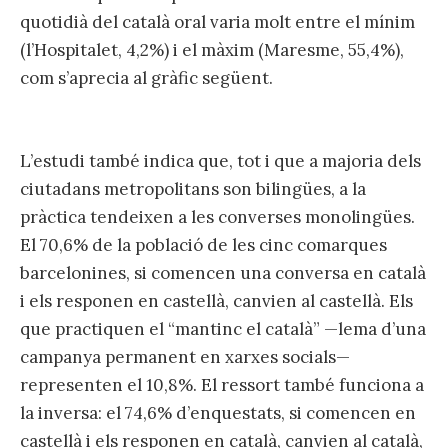
quotidià del català oral varia molt entre el mínim
(l’Hospitalet, 4,2%) i el màxim (Maresme, 55,4%),
com s’aprecia al gràfic següent.
L’estudi també indica que, tot i que a majoria dels
ciutadans metropolitans son bilingües, a la
pràctica tendeixen a les converses monolingües.
El 70,6% de la població de les cinc comarques
barcelonines, si comencen una conversa en català
i els responen en castellà, canvien al castellà. Els
que practiquen el “mantinc el català” —lema d’una
campanya permanent en xarxes socials—
representen el 10,8%. El ressort també funciona a
la inversa: el 74,6% d’enquestats, si comencen en
castellà i els responen en català, canvien al català,