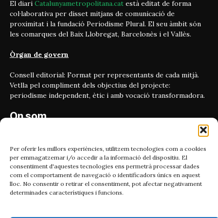
El diari
Catalunyametropolitana.cat
està editat de forma
col·laborativa per disset mitjans de comunicació de
proximitat i la fundació Periodisme Plural. El seu àmbit són
les comarques del Baix Llobregat, Barcelonès i el Vallès.
Òrgan de govern
Consell editorial: Format per representants de cada mitjà.
Vetlla pel compliment dels objectius del projecte:
periodisme independent, ètic i amb vocació transformadora.
On som
Carrer Bailén 5, principal.
08010, Barcelona
Per oferir les millors experiències, utilitzem tecnologies com a cookies
per emmagatzemar i/o accedir a la informació del dispositiu. El
Contacta'ns
consentiment d'aquestes tecnologies ens permetrà processar dades
com el comportament de navegació o identificadors únics en aquest
lloc. No consentir o retirar el consentiment, pot afectar negativament
Email:
determinades característiques i funcions.
catmet@periodismeplural.cat
Telèfon: