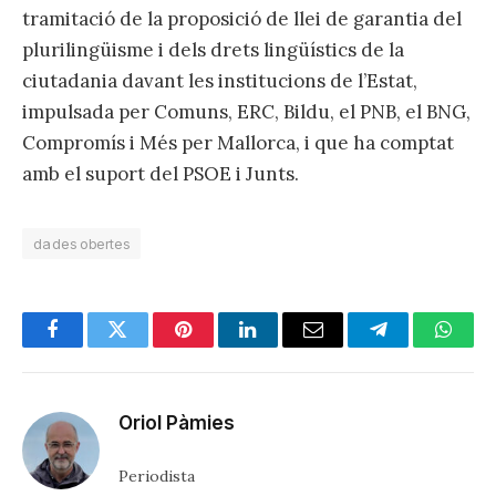
tramitació de la proposició de llei de garantia del
plurilingüisme i dels drets lingüístics de la
ciutadania davant les institucions de l’Estat,
impulsada per Comuns, ERC, Bildu, el PNB, el BNG,
Compromís i Més per Mallorca, i que ha comptat
amb el suport del PSOE i Junts.
dades obertes
Facebook
Twitter
Pinterest
LinkedIn
Email
Telegram
Whats
Oriol Pàmies
Periodista