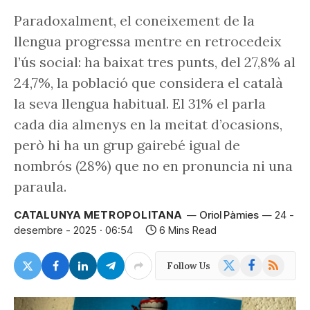
Paradoxalment, el coneixement de la
llengua progressa mentre en retrocedeix
l’ús social: ha baixat tres punts, del 27,8% al
24,7%, la població que considera el català
la seva llengua habitual. El 31% el parla
cada dia almenys en la meitat d’ocasions,
però hi ha un grup gairebé igual de
nombrós (28%) que no en pronuncia ni una
paraula.
CATALUNYA METROPOLITANA
Oriol Pàmies
24 -
desembre - 2025 · 06:54
6 Mins Read
X
Facebook
RSS
Follow Us
(Twitter)