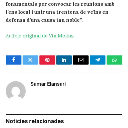
fonamentals per convocar les reunions amb
l’ens local i unir una trentena de veïns en
defensa d’una causa tan noble”.
Article original de Viu Molins.
Facebook
Twitter
Pinterest
LinkedIn
Email
Telegram
Whats
Samar Elansari
Notícies relacionades