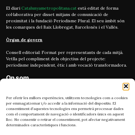
El diari
Catalunyametropolitana.cat
està editat de forma
col·laborativa per disset mitjans de comunicació de
proximitat i la fundació Periodisme Plural. El seu àmbit són
les comarques del Baix Llobregat, Barcelonès i el Vallès.
Òrgan de govern
Consell editorial: Format per representants de cada mitjà.
Vetlla pel compliment dels objectius del projecte:
periodisme independent, ètic i amb vocació transformadora.
On som
Carrer Bailén 5, principal.
08010, Barcelona
Per oferir les millors experiències, utilitzem tecnologies com a cookies
per emmagatzemar i/o accedir a la informació del dispositiu. El
Contacta'ns
consentiment d'aquestes tecnologies ens permetrà processar dades
com el comportament de navegació o identificadors únics en aquest
lloc. No consentir o retirar el consentiment, pot afectar negativament
Email:
determinades característiques i funcions.
catmet@periodismeplural.cat