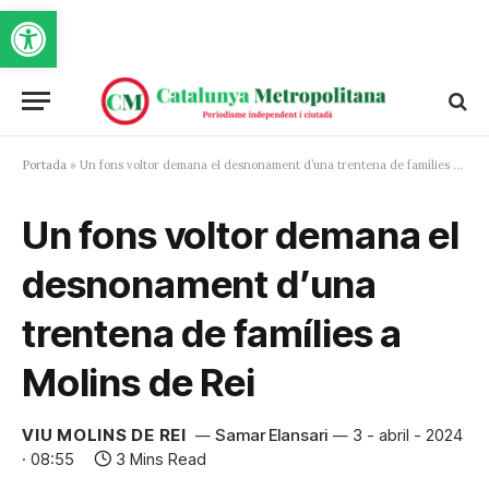
Obre la barra d'eines
Portada
»
Un fons voltor demana el desnonament d’una trentena de famílies a Molins de Rei
Un fons voltor demana el
desnonament d’una
trentena de famílies a
Molins de Rei
VIU MOLINS DE REI
Samar Elansari
3 - abril - 2024
· 08:55
3 Mins Read