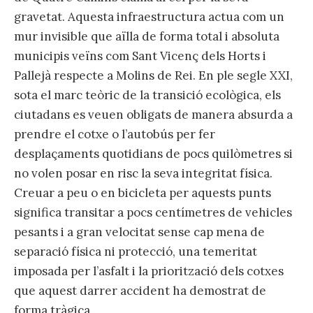
gravetat. Aquesta infraestructura actua com un
mur invisible que aïlla de forma total i absoluta
municipis veïns com Sant Vicenç dels Horts i
Pallejà respecte a Molins de Rei. En ple segle XXI,
sota el marc teòric de la transició ecològica, els
ciutadans es veuen obligats de manera absurda a
prendre el cotxe o l’autobús per fer
desplaçaments quotidians de pocs quilòmetres si
no volen posar en risc la seva integritat física.
Creuar a peu o en bicicleta per aquests punts
significa transitar a pocs centímetres de vehicles
pesants i a gran velocitat sense cap mena de
separació física ni protecció, una temeritat
imposada per l’asfalt i la priorització dels cotxes
que aquest darrer accident ha demostrat de
forma tràgica.