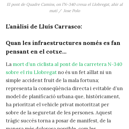
El pont de Quadre Camins, on l’N-340 creua el Llobregat, ahir al
matí / Jose Polo
L’anàlisi de Lluís Carrasco:
Quan les infraestructures només es fan
pensant en el cotxe…
La
mort d’un ciclista al pont de la carretera N-340
sobre el riu Llobregat
no és un fet aïllat ni un
simple accident fruit de la mala fortuna;
representa la conseqüència directa i evitable d’un
model de planificació urbana que, històricament,
ha prioritzat el vehicle privat motoritzat per
sobre de la seguretat de les persones. Aquest
tràgic succés torna a posar de manifest, de la
manera més dolorosa possible, com les