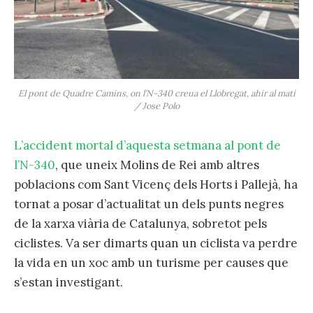
El pont de Quadre Camins, on l’N-340 creua el Llobregat, ahir al matí
/ Jose Polo
L’accident mortal d’aquesta setmana al pont de
l’N-340
, que uneix Molins de Rei amb altres
poblacions com Sant Vicenç dels Horts i Pallejà, ha
tornat a posar d’actualitat un dels punts negres
de la xarxa viària de Catalunya, sobretot pels
ciclistes. Va ser dimarts quan un ciclista va perdre
la vida en un xoc amb un turisme per causes que
s’estan investigant.