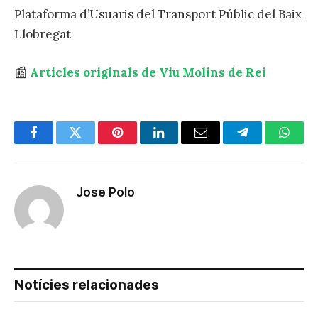
Plataforma d’Usuaris del Transport Públic del Baix
Llobregat
Articles originals de Viu Molins de Rei
Facebook
Twitter
Pinterest
LinkedIn
Email
Telegram
Whats
Jose Polo
Notícies relacionades