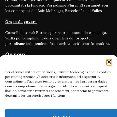
proximitat i la fundació Periodisme Plural. El seu àmbit són
les comarques del Baix Llobregat, Barcelonès i el Vallès.
Òrgan de govern
Consell editorial: Format per representants de cada mitjà.
Vetlla pel compliment dels objectius del projecte:
periodisme independent, ètic i amb vocació transformadora.
On som
Carrer Bailén 5, principal.
08010, Barcelona
Per oferir les millors experiències, utilitzem tecnologies com a cookies
per emmagatzemar i/o accedir a la informació del dispositiu. El
Contacta'ns
consentiment d'aquestes tecnologies ens permetrà processar dades
com el comportament de navegació o identificadors únics en aquest
lloc. No consentir o retirar el consentiment, pot afectar negativament
Email:
determinades característiques i funcions.
catmet@periodismeplural.cat
Telèfon:
932 311 247