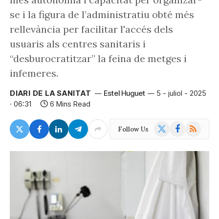
se i la figura de l’administratiu obté més
rellevància per facilitar l'accés dels
usuaris als centres sanitaris i
“desburocratitzar” la feina de metges i
infemeres.
DIARI DE LA SANITAT
Estel Huguet
5 - juliol - 2025
· 06:31
6 Mins Read
X
Facebook
RSS
Follow Us
(Twitter)