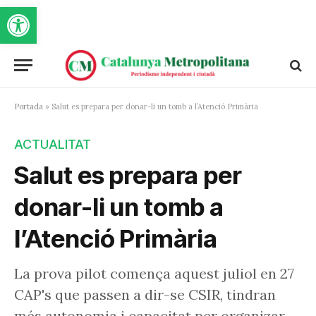
Obre la barra d'eines
Portada
»
Salut es prepara per donar-li un tomb a l’Atenció Primària
ACTUALITAT
Salut es prepara per
donar-li un tomb a
l’Atenció Primària
La prova pilot comença aquest juliol en 27
CAP's que passen a dir-se CSIR, tindran
més autonomia i capacitat per organizar-