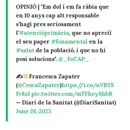
OPINIÓ | "Em dol i em fa ràbia que
en 10 anys cap alt responsable
s’hagi pres seriosament
l’
#atencióprimària
, que no apreciï
el seu paper
#fonamental
en la
#salut
de la població, i que no hi
posi solucions".
@_FoCAP_
✍
Francesca Zapater
(
@CescaZapater
)
https://t.co/nVBYS
Fc8zI
pic.twitter.com/mTFheyShbR
— Diari de la Sanitat (@DiariSanitat)
June 26, 2025