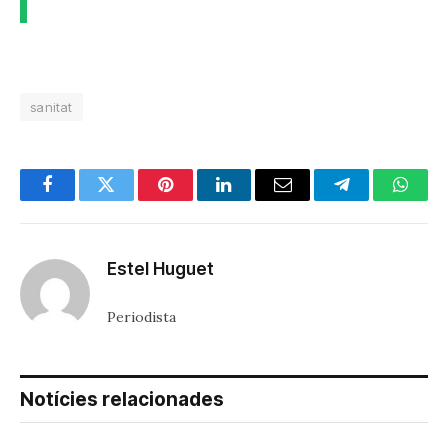
sanitat
Facebook
Twitter
Pinterest
LinkedIn
Email
Telegram
Whats
Estel Huguet
Periodista
Notícies relacionades