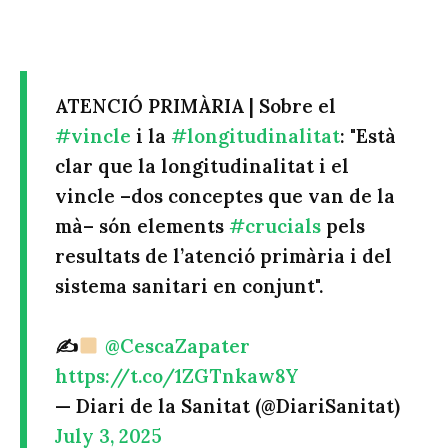
ATENCIÓ PRIMÀRIA | Sobre el
#vincle
i la
#longitudinalitat
: "Està
clar que la longitudinalitat i el
vincle –dos conceptes que van de la
mà– són elements
#crucials
pels
resultats de l’atenció primària i del
sistema sanitari en conjunt".
✍
@CescaZapater
https://t.co/1ZGTnkaw8Y
— Diari de la Sanitat (@DiariSanitat)
July 3, 2025