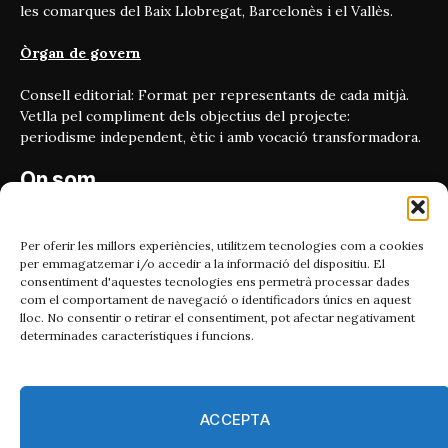
les comarques del Baix Llobregat, Barcelonès i el Vallès.
Òrgan de govern
Consell editorial: Format per representants de cada mitjà.
Vetlla pel compliment dels objectius del projecte:
periodisme independent, ètic i amb vocació transformadora.
On som
Carrer Bailén 5, principal.
08010, Barcelona
Per oferir les millors experiències, utilitzem tecnologies com a cookies
per emmagatzemar i/o accedir a la informació del dispositiu. El
Contacta'ns
consentiment d'aquestes tecnologies ens permetrà processar dades
com el comportament de navegació o identificadors únics en aquest
lloc. No consentir o retirar el consentiment, pot afectar negativament
Email:
determinades característiques i funcions.
catmet@periodismeplural.cat
Telèfon:
932 311 247
ACCEPTA
Connecta