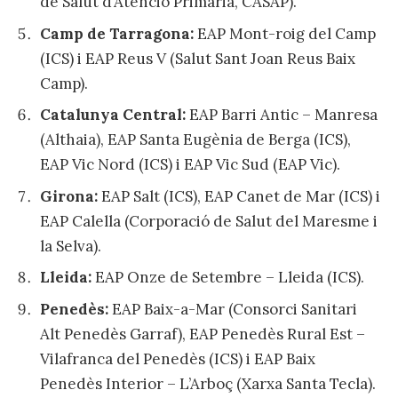
de Salut d’Atenció Primària, CASAP).
Camp de Tarragona:
EAP Mont-roig del Camp
(ICS) i EAP Reus V (Salut Sant Joan Reus Baix
Camp).
Catalunya Central:
EAP Barri Antic – Manresa
(Althaia), EAP Santa Eugènia de Berga (ICS),
EAP Vic Nord (ICS) i EAP Vic Sud (EAP Vic).
Girona:
EAP Salt (ICS), EAP Canet de Mar (ICS) i
EAP Calella (Corporació de Salut del Maresme i
la Selva).
Lleida:
EAP Onze de Setembre – Lleida (ICS).
Penedès:
EAP Baix-a-Mar (Consorci Sanitari
Alt Penedès Garraf), EAP Penedès Rural Est –
Vilafranca del Penedès (ICS) i EAP Baix
Penedès Interior – L’Arboç (Xarxa Santa Tecla).