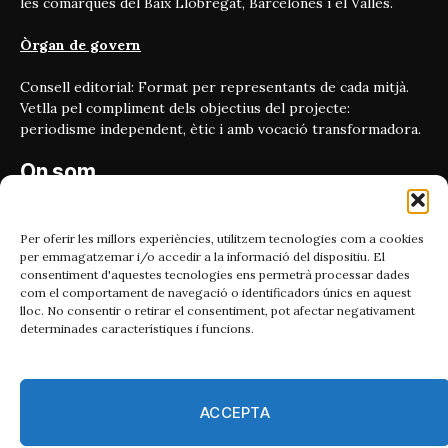
les comarques del Baix Llobregat, Barcelonès i el Vallès.
Òrgan de govern
Consell editorial: Format per representants de cada mitjà.
Vetlla pel compliment dels objectius del projecte:
periodisme independent, ètic i amb vocació transformadora.
On som
Carrer Bailén 5, principal.
08010, Barcelona
Per oferir les millors experiències, utilitzem tecnologies com a cookies
per emmagatzemar i/o accedir a la informació del dispositiu. El
Contacta'ns
consentiment d'aquestes tecnologies ens permetrà processar dades
com el comportament de navegació o identificadors únics en aquest
lloc. No consentir o retirar el consentiment, pot afectar negativament
Email:
determinades característiques i funcions.
catmet@periodismeplural.cat
Telèfon:
932 311 247
ACCEPTA
Connecta