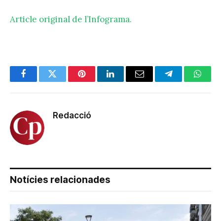
Article original de l’Infograma.
Facebook
Twitter
Pinterest
LinkedIn
Email
Telegram
Whats
Redacció
Notícies relacionades