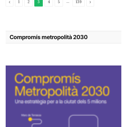
Previous
…
Next
1
2
3
4
5
139
Compromís metropolità 2030