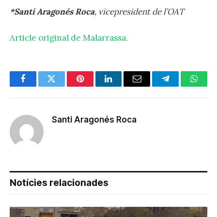
*S
anti Aragonés Roca
, vicepresident de l’OAT
Article original de Malarrassa.
Facebook
Twitter
Pinterest
LinkedIn
Email
Telegram
Whats
Santi Aragonés Roca
Notícies relacionades