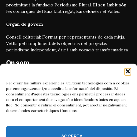
proximitat i la fundació Periodisme Plural. El seu àmbit són
les comarques del Baix Llobregat, Barcelonès i el Vallès.
Òrgan de govern
Consell editorial: Format per representants de cada mitjà.
Vetlla pel compliment dels objectius del projecte:
periodisme independent, ètic i amb vocació transformadora.
On som
Carrer Bailén 5, principal.
08010, Barcelona
Per oferir les millors experiències, utilitzem tecnologies com a cookies
per emmagatzemar i/o accedir a la informació del dispositiu. El
Contacta'ns
consentiment d'aquestes tecnologies ens permetrà processar dades
com el comportament de navegació o identificadors únics en aquest
lloc. No consentir o retirar el consentiment, pot afectar negativament
Email:
determinades característiques i funcions.
catmet@periodismeplural.cat
Telèfon:
932 311 247
ACCEPTA