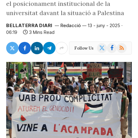
el posicionament institucional de la
universitat davant la situació a Palestina
BELLATERRA DIARI
Redacció
13 - juny - 2025 ·
06:19
3 Mins Read
X
Facebook
RSS
Follow Us
(Twitter)