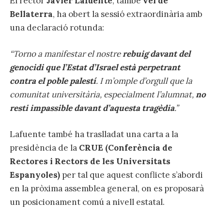
El rector
Javier Lafuente
, també
veí de
Bellaterra
, ha obert la sessió extraordinària amb
una declaració rotunda:
“Torno a manifestar el nostre
rebuig davant del
genocidi que l’Estat d’Israel està perpetrant
contra el poble palestí
. I m’omple d’orgull que la
comunitat universitària, especialment l’alumnat,
no
resti impassible davant d’aquesta tragèdia
.”
Lafuente també ha traslladat una carta a la
presidència de la
CRUE (Conferència de
Rectores i Rectors de les Universitats
Espanyoles)
per tal que aquest conflicte s’abordi
en la pròxima assemblea general, on es proposarà
un posicionament comú a nivell estatal.