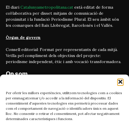
El diari
Catalunyametropolitana.cat
està editat de forma
col·laborativa per disset mitjans de comunicació de
proximitat i la fundació Periodisme Plural. El seu àmbit són
les comarques del Baix Llobregat, Barcelonès i el Vallès.
Òrgan de govern
Consell editorial: Format per representants de cada mitjà.
Vetlla pel compliment dels objectius del projecte:
periodisme independent, ètic i amb vocació transformadora.
On som
Carrer Bailén 5, principal.
08010, Barcelona
Per oferir les millors experiències, utilitzem tecnologies com a cookies
per emmagatzemar i/o accedir a la informació del dispositiu. El
Contacta'ns
consentiment d'aquestes tecnologies ens permetrà processar dades
com el comportament de navegació o identificadors únics en aquest
lloc. No consentir o retirar el consentiment, pot afectar negativament
Email:
determinades característiques i funcions.
catmet@periodismeplural.cat