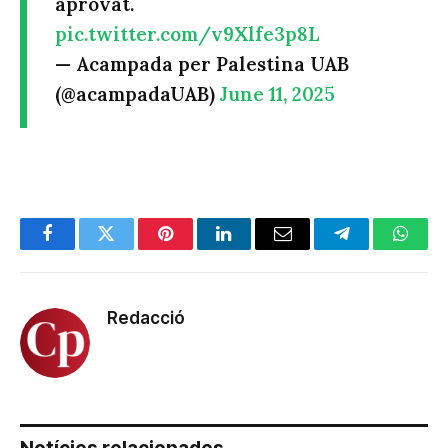
aprovat.
pic.twitter.com/v9Xlfe3p8L
— Acampada per Palestina UAB
(@acampadaUAB)
June 11, 2025
Facebook
Twitter
Pinterest
LinkedIn
Email
Telegram
Whats
Redacció