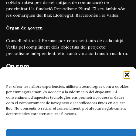
col·laborativa per disset mitjans de comunicació de
proximitat i la fundació Periodisme Plural. El seu àmbit són
les comarques del Baix Llobregat, Barcelonès i el Vallès.
Òrgan de govern
Consell editorial: Format per representants de cada mitjà.
Vetlla pel compliment dels objectius del projecte:
periodisme independent, ètic i amb vocació transformadora.
On som
Carrer Bailén 5, principal.
08010, Barcelona
Per oferir les millors experiències, utilitzem tecnologies com a cookies
per emmagatzemar i/o accedir a la informació del dispositiu. El
Contacta'ns
consentiment d'aquestes tecnologies ens permetrà processar dades
com el comportament de navegació o identificadors únics en aquest
lloc. No consentir o retirar el consentiment, pot afectar negativament
Email:
determinades característiques i funcions.
catmet@periodismeplural.cat
Telèfon:
932 311 247