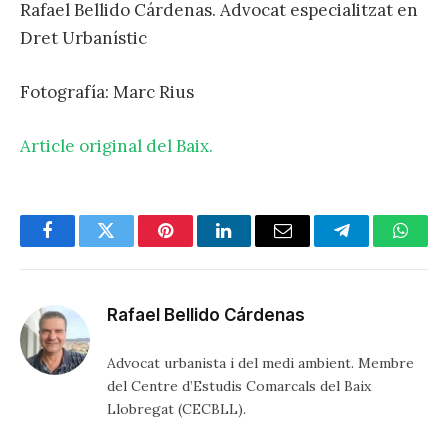
Rafael Bellido Cárdenas. Advocat especialitzat en
Dret Urbanístic
Fotografía: Marc Rius
Article original del Baix.
Facebook
Twitter
Pinterest
LinkedIn
Email
Telegram
Whats
Rafael Bellido Cárdenas
Advocat urbanista i del medi ambient. Membre
del Centre d’Estudis Comarcals del Baix
Llobregat (CECBLL).