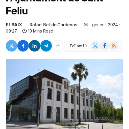
Feliu
ELBAIX
Rafael Bellido Cárdenas
16 - gener - 2024 ·
09:27
10 Mins Read
X
Facebook
RSS
Follow Us
(Twitter)