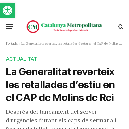
Obre la barra d'eines
Portada
»
La Generalitat reverteix les retallades d’estiu en el CAP de Molins de Rei
ACTUALITAT
La Generalitat reverteix
les retallades d’estiu en
el CAP de Molins de Rei
Després del tancament del servei
d’urgències durant els caps de setmana i
festius de juliol i agost de l’any passat, la