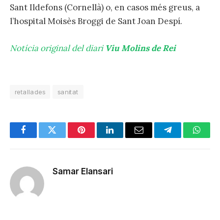
Sant Ildefons (Cornellà) o, en casos més greus, a
l’hospital Moisès Broggi de Sant Joan Despí.
Notícia original del diari
Viu Molins de Rei
retallades
sanitat
Facebook
Twitter
Pinterest
LinkedIn
Email
Telegram
Whats
Samar Elansari