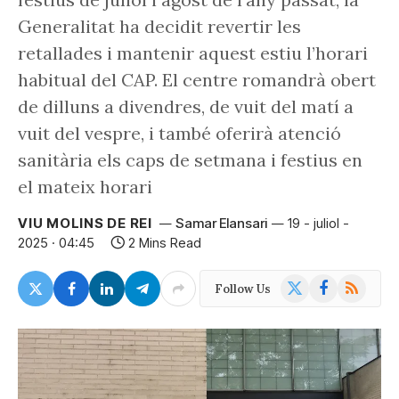
Generalitat ha decidit revertir les
retallades i mantenir aquest estiu l’horari
habitual del CAP. El centre romandrà obert
de dilluns a divendres, de vuit del matí a
vuit del vespre, i també oferirà atenció
sanitària els caps de setmana i festius en
el mateix horari
VIU MOLINS DE REI
Samar Elansari
19 - juliol -
2025 · 04:45
2 Mins Read
X
Facebook
RSS
Follow Us
(Twitter)