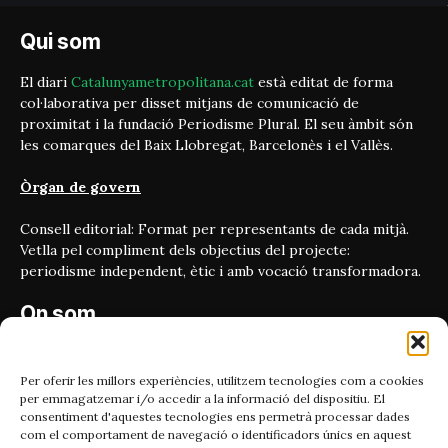
Qui som
El diari
Catalunyametropolitana.cat
està editat de forma
col·laborativa per disset mitjans de comunicació de
proximitat i la fundació Periodisme Plural. El seu àmbit són
les comarques del Baix Llobregat, Barcelonès i el Vallès.
Òrgan de govern
Consell editorial: Format per representants de cada mitjà.
Vetlla pel compliment dels objectius del projecte:
periodisme independent, ètic i amb vocació transformadora.
On som
Carrer Bailén 5, principal.
08010, Barcelona
Per oferir les millors experiències, utilitzem tecnologies com a cookies
per emmagatzemar i/o accedir a la informació del dispositiu. El
Contacta'ns
consentiment d'aquestes tecnologies ens permetrà processar dades
com el comportament de navegació o identificadors únics en aquest