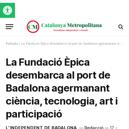
Obre la barra d'eines
Portada
»
La Fundació Èpica desembarca al port de Badalona agermanant ciència, tecnologia, art i participació
La Fundació Èpica
desembarca al port de
Badalona agermanant
ciència, tecnologia, art i
participació
L'INDEPENDENT DE BADALONA
Redacció
17 -