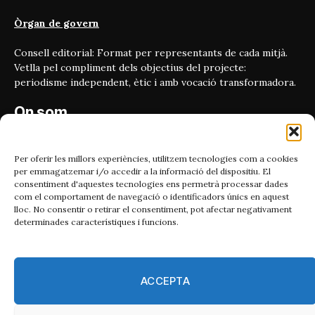
Òrgan de govern
Consell editorial: Format per representants de cada mitjà.
Vetlla pel compliment dels objectius del projecte:
periodisme independent, ètic i amb vocació transformadora.
On som
Carrer Bailén 5, principal.
08010, Barcelona
Per oferir les millors experiències, utilitzem tecnologies com a cookies
per emmagatzemar i/o accedir a la informació del dispositiu. El
Contacta'ns
consentiment d'aquestes tecnologies ens permetrà processar dades
com el comportament de navegació o identificadors únics en aquest
lloc. No consentir o retirar el consentiment, pot afectar negativament
Email:
determinades característiques i funcions.
catmet@periodismeplural.cat
Telèfon:
932 311 247
ACCEPTA
Connecta