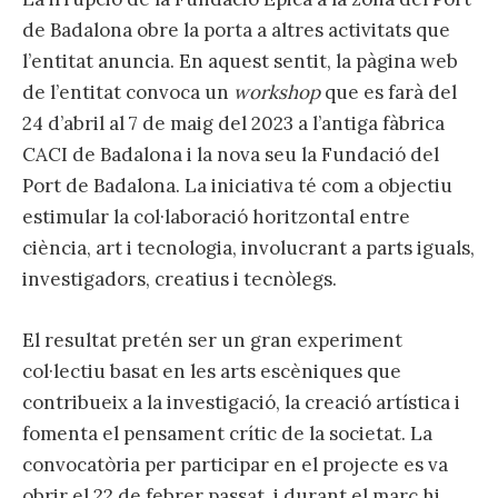
de Badalona obre la porta a altres activitats que
l’entitat anuncia. En aquest sentit, la pàgina web
de l’entitat convoca un
workshop
que es farà del
24 d’abril al 7 de maig del 2023 a l’antiga fàbrica
CACI de Badalona i la nova seu la Fundació del
Port de Badalona. La iniciativa té com a objectiu
estimular la col·laboració horitzontal entre
ciència, art i tecnologia, involucrant a parts iguals,
investigadors, creatius i tecnòlegs.
El resultat pretén ser un gran experiment
col·lectiu basat en les arts escèniques que
contribueix a la investigació, la creació artística i
fomenta el pensament crític de la societat. La
convocatòria per participar en el projecte es va
obrir el 22 de febrer passat, i durant el març hi