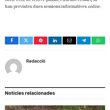
han previstes dues sessions informatives
online
.
Facebook
Twitter
Pinterest
LinkedIn
Email
Telegram
Whats
Redacció
Notícies relacionades