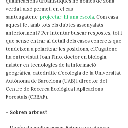
qualificacions urbanístiques no només de zona
verda i això permet, en el cas
santcugatenc,
projectar-hi una escola
. Com casa
aquest fet amb tots els dubtes assenyalats
anteriorment? Per intentar buscar respostes, tot i
que sense entrar al detall dels casos concrets que
tendeixen a polaritzar les posicions, elCugatenc
ha entrevistat Joan Pino, doctor en biologia,
màster en tecnologies de la informació
geogràfica, catedràtic d’ecologia de la Universitat
Autònoma de Barcelona (UAB) i director del
Centre de Recerca Ecològica i Aplicacions
Forestals (CREAF).
–
Sobren arbres?
– Depèn de moltes coses. Estem a un atzucac