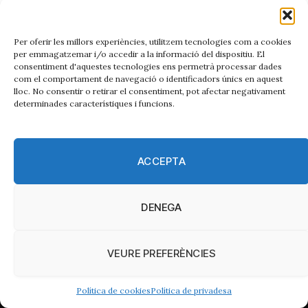
Per oferir les millors experiències, utilitzem tecnologies com a cookies
per emmagatzemar i/o accedir a la informació del dispositiu. El
consentiment d'aquestes tecnologies ens permetrà processar dades
com el comportament de navegació o identificadors únics en aquest
lloc. No consentir o retirar el consentiment, pot afectar negativament
determinades característiques i funcions.
Qui som
ACCEPTA
El diari
Catalunyametropolitana.cat
està editat de forma
col·laborativa per disset mitjans de comunicació de
proximitat i la fundació Periodisme Plural. El seu àmbit són
DENEGA
les comarques del Baix Llobregat, Barcelonès i el Vallès.
Òrgan de govern
VEURE PREFERÈNCIES
Consell editorial: Format per representants de cada mitjà.
Vetlla pel compliment dels objectius del projecte:
Política de cookies
Política de privadesa
periodisme independent, ètic i amb vocació transformadora.