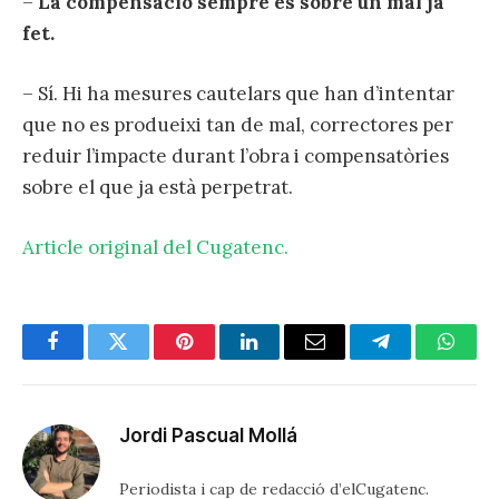
–
La compensació sempre és sobre un mal ja
fet.
– Sí. Hi ha mesures cautelars que han d’intentar
que no es produeixi tan de mal, correctores per
reduir l’impacte durant l’obra i compensatòries
sobre el que ja està perpetrat.
Article original del Cugatenc.
Facebook
Twitter
Pinterest
LinkedIn
Email
Telegram
Whats
Jordi Pascual Mollá
Periodista i cap de redacció d’elCugatenc.