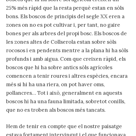
25% més ràpid que la resta perquè estan en sòls
bons. Els boscos de principis del segle XX eren a
zones on no es pot cultivar i, per tant, no gaire
bones per als arbres del propi bosc. Els boscos de
les zones altes de Collserola estan sobre sòls
rocosos i en pendents mentre a la plana hi ha sòls
profunds i amb aigua. Com que creixen ràpid, els
boscos que hi ha sobre antics sòls agrícoles
comencen a tenir roures i altres espècies, encara
més si hi ha una riera, on pot haver oms,
pollancres… Tot i això, generalment en aquests
boscos hi ha una fauna limitada, sobretot conills,
que no es troben als boscos més tancats.
Hem de tenir en compte que el nostre paisatge
estava fortament intervingut i el que funcionava