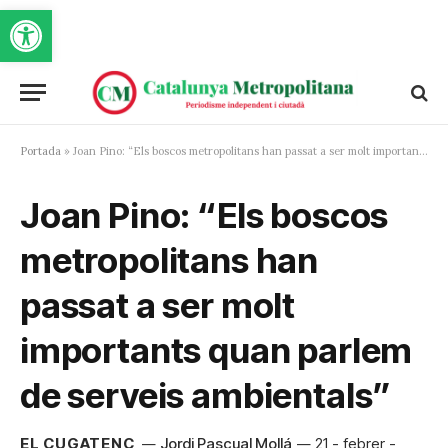
Obre la barra d'eines
Portada
»
Joan Pino: “Els boscos metropolitans han passat a ser molt importants quan parlem de serveis ambientals”
Joan Pino: “Els boscos
metropolitans han
passat a ser molt
importants quan parlem
de serveis ambientals”
EL CUGATENC
Jordi Pascual Mollá
21 - febrer -