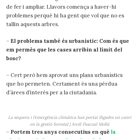
de fer i ampliar. Llavors comença a haver-hi
problemes perquè hi ha gent que vol que no es
tallin aquests arbres.
–
El problema també és urbanístic: Com és que
em permès que les cases arribin al límit del
bosc?
– Cert però hem aprovat uns plans urbanístics
que ho permeten. Certament és una pèrdua
d’àrees d’interès per a la ciutadania.
La sequera i l’emergència climàtica han portat lligades un canvi
en la gestió forestal | Jordi Pascual Mollá
–
Portem tres anys consecutius en què
la