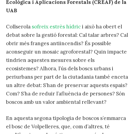
Ecològica i Aplicacions Forestals (CREAF) de la
UAB
Collserola
sofreix estrès hídric
i això ha obert el
debat sobre la gestió forestal: Cal talar arbres? Cal
obrir més franges antiincendis? És possible
aconseguir un mosaic agroforestal? Quin impacte
tindrien aquestes mesures sobre els
ecosistemes? Alhora, l’ús dels boscs urbans i
periurbans per part de la ciutadania també enceta
un altre debat: S’han de preservar aquests espais?
Com? S’ha de reduir l’afluència de persones? Són
boscos amb un valor ambiental rellevant?
En aquesta segona tipologia de boscos s’emmarca
el bosc de Volpelleres, que, com d’altres, té