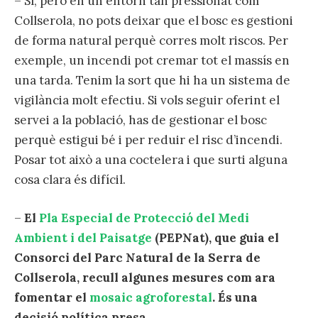
– Sí, però en un entorn tan pressionat com
Collserola, no pots deixar que el bosc es gestioni
de forma natural perquè corres molt riscos. Per
exemple, un incendi pot cremar tot el massís en
una tarda. Tenim la sort que hi ha un sistema de
vigilància molt efectiu. Si vols seguir oferint el
servei a la població, has de gestionar el bosc
perquè estigui bé i per reduir el risc d’incendi.
Posar tot això a una coctelera i que surti alguna
cosa clara és difícil.
–
El
Pla Especial de Protecció del Medi
Ambient i del Paisatge
(PEPNat), que guia el
Consorci del Parc Natural de la Serra de
Collserola, recull algunes mesures com ara
fomentar el
mosaic agroforestal
. És una
decisió política presa.