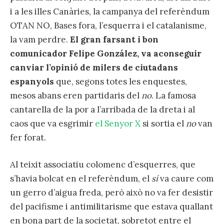
i a les illes Canàries, la campanya del referèndum
OTAN NO, Bases fora, l’esquerra i el catalanisme,
la vam perdre.
El gran farsant i bon
comunicador Felipe González, va aconseguir
canviar l’opinió de milers de ciutadans
espanyols
que, segons totes les enquestes,
mesos abans eren partidaris del
no
. La famosa
cantarella de la por a l’arribada de la dreta i al
caos que va esgrimir
el Senyor X
si sortia el
no
van
fer forat.
Al teixit associatiu colomenc d’esquerres, que
s’havia bolcat en el referèndum, el
sí
va caure com
un gerro d’aigua freda, però això no va fer desistir
del pacifisme i antimilitarisme que estava quallant
en bona part de la societat, sobretot entre el