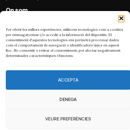
On som
Carrer Bailén 5, principal.
08010, Barcelona
Per oferir les millors experiències, utilitzem tecnologies com a cookies
per emmagatzemar i/o accedir a la informació del dispositiu. El
Contacta'ns
consentiment d'aquestes tecnologies ens permetrà processar dades
com el comportament de navegació o identificadors únics en aquest
lloc. No consentir o retirar el consentiment, pot afectar negativament
Email:
determinades característiques i funcions.
catmet@periodismeplural.cat
Telèfon:
932 311 247
ACCEPTA
Connecta
DENEGA
X
Instagram
Facebook
RSS
(Twitter)
VEURE PREFERÈNCIES