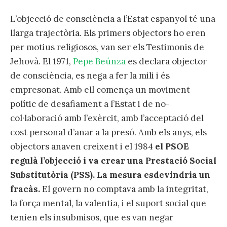
L’objecció de consciència a l’Estat espanyol té una
llarga trajectòria. Els primers objectors ho eren
per motius religiosos, van ser els Testimonis de
Jehovà. El 1971,
Pepe Beúnza
es declara objector
de consciència, es nega a fer la mili i és
empresonat. Amb ell comença un moviment
polític de desafiament a l’Estat i de no-
col·laboració amb l’exèrcit, amb l’acceptació del
cost personal d’anar a la presó. Amb els anys, els
objectors anaven creixent i el 1984
el PSOE
regulà l’objecció i va crear una Prestació Social
Substitutòria (PSS). La mesura esdevindria un
fracàs.
El govern no comptava amb la integritat,
la força mental, la valentia, i el suport social que
tenien els insubmisos, que es van negar