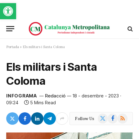
Obre la barra d'eines
Portada
»
Els militars i Santa Coloma
Els militars i Santa
Coloma
INFOGRAMA
Redacció
18 - desembre - 2023 ·
09:24
5 Mins Read
X
Facebook
RSS
Follow Us
(Twitter)