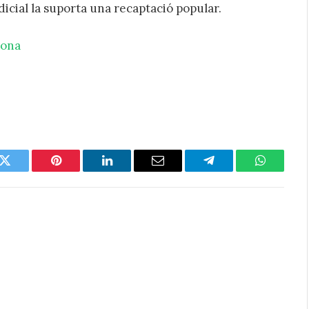
udicial la suporta una recaptació popular.
lona
k
Twitter
Pinterest
LinkedIn
Email
Telegram
WhatsAp