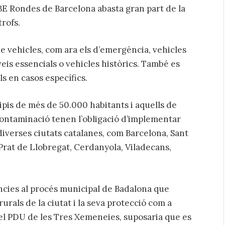
BE Rondes de Barcelona abasta gran part de la
trofs.
de vehicles, com ara els d’emergència, vehicles
eis essencials o vehicles històrics. També es
 en casos específics.
cipis de més de 50.000 habitants i aquells de
contaminació tenen l’obligació d’implementar
diverses ciutats catalanes, com Barcelona, Sant
 Prat de Llobregat, Cerdanyola, Viladecans,
ncies al procés municipal de Badalona que
urals de la ciutat i la seva protecció com a
del PDU de les Tres Xemeneies, suposaria que es