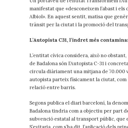
Un portaveu de l’entitat Transformem l’Aut
manifestat que «desconeixem l’abast i els
Albiol». En aquest sentit, matisa que genè
trànsit per la ciutat i la promoció del trans
L’Autopista C31, l’indret més contamina
L’entitat cívica considera, això no obstan
de Badalona són l’Autopista C-31 i concret
circula diàriament una mitjana de 70.000 
autopista parteix físicament la ciutat, com
relació entre barris.
Segons publica el diari barceloní, la deno
Badalona tindria com a objectiu per part d
subvenció estatal al transport públic, que e
S’evitaria, com s’ha dit, l’aplicació dels p