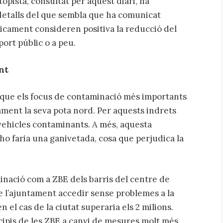
opista, consultat per aquest diari, ha
 detalls del que sembla que ha comunicat
ricament consideren positiva la reducció del
port públic o a peu.
nt
t, que els focus de contaminació més importants
ament la seva pota nord. Per aquests indrets
vehicles contaminants. A més, aquesta
 ho faria una ganivetada, cosa que perjudica la
minació com a ZBE dels barris del centre de
e l’ajuntament accedir sense problemes a la
n el cas de la ciutat superaria els 2 milions.
rincipis de les ZBE a canvi de mesures molt més