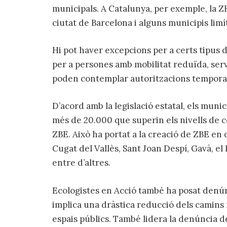
municipals. A Catalunya, per exemple, la Z
ciutat de Barcelona i alguns municipis limí
Hi pot haver excepcions per a certs tipus 
per a persones amb mobilitat reduïda, serv
poden contemplar autoritzacions temporals
D’acord amb la legislació estatal, els muni
més de 20.000 que superin els nivells de 
ZBE. Això ha portat a la creació de ZBE en 
Cugat del Vallès, Sant Joan Despí, Gavà, el
entre d’altres.
Ecologistes en Acció també ha posat denú
implica una dràstica reducció dels camins r
espais públics. També lidera la denúncia 