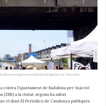
a darrera ocupació reivindicativa d'aquesta via. Foto arxiu
a contra l’Ajuntament de Badalona per ‘inacció’
s (ZBE) a la ciutat, segons ha sabut
ue el diari El Periódico de Catalunya publiqués