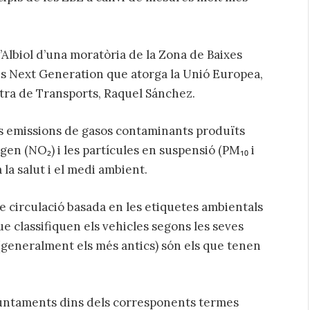
d’Albiol d’una moratòria de la Zona de Baixes
ns Next Generation que atorga la Unió Europea,
stra de Transports, Raquel Sánchez.
es emissions de gasos contaminants produïts
gen (NO₂) i les partícules en suspensió (PM₁₀ i
 la salut i el medi ambient.
e circulació basada en les etiquetes ambientals
e classifiquen els vehicles segons les seves
(generalment els més antics) són els que tenen
ajuntaments dins dels corresponents termes