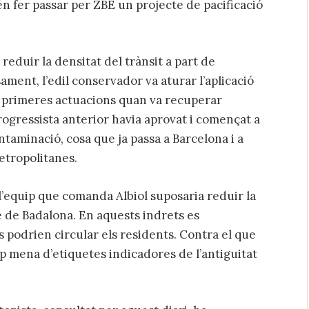
én fer passar per ZBE un projecte de pacificació
 reduir la densitat del trànsit a part de
sament, l’edil conservador va aturar l’aplicació
es primeres actuacions quan va recuperar
progressista anterior havia aprovat i començat a
ntaminació, cosa que ja passa a Barcelona i a
etropolitanes.
 l’equip que comanda Albiol suposaria reduir la
re de Badalona. En aquests indrets es
s podrien circular els residents. Contra el que
ap mena d’etiquetes indicadores de l’antiguitat