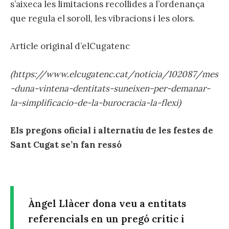
s’aixeca les limitacions recollides a l’ordenança
que regula el soroll, les vibracions i les olors.
Article original d’elCugatenc
(https://www.elcugatenc.cat/noticia/102087/mes
-duna-vintena-dentitats-suneixen-per-demanar-
la-simplificacio-de-la-burocracia-la-flexi)
Els pregons oficial i alternatiu de les festes de
Sant Cugat se’n fan ressó
Àngel Llàcer dona veu a entitats
referencials en un pregó crític i