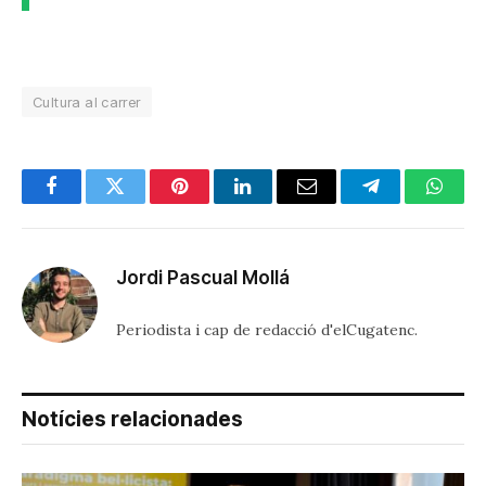
Cultura al carrer
Facebook
Twitter
Pinterest
LinkedIn
Email
Telegram
Whats
Jordi Pascual Mollá
Periodista i cap de redacció d'elCugatenc.
Notícies relacionades