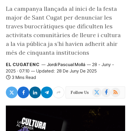
La campanya llançada al inici de la festa
major de Sant Cugat per denunciar les
traves burocràtiques que dificulten les
activitats comunitàries de lleure i cultura
a la via pública ja s’hi havien adherit ahir
més de cinquanta institucions
EL CUGATENC
Jordi Pascual Mollá
28 - Juny -
2025 · 07:10
Updated:
28 De Juny De 2025
3 Mins Read
X
Facebook
RSS
Follow Us
(Twitter)