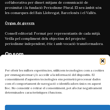
col·laborativa per disset mitjans de comunicació de
proximitat i la fundació Periodisme Plural. El seu àmbit són
les comarques del Baix Llobregat, Barcelonès i el Vallès.
Òrgan de govern
Consell editorial: Format per representants de cada mitjà.
Vetlla pel compliment dels objectius del projecte:
periodisme independent, ètic i amb vocació transformadora.
On som
Carrer Bailén 5, principal.
08010, Barcelona
Per oferir les millors experiències, utilitzem tecnologies com a cookies
per emmagatzemar i/o accedir a la informació del dispositiu. El
Contacta'ns
consentiment d'aquestes tecnologies ens permetrà processar dades
com el comportament de navegació o identificadors únics en aquest
lloc. No consentir o retirar el consentiment, pot afectar negativament
Email:
determinades característiques i funcions.
catmet@periodismeplural.cat
Telèfon: