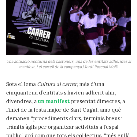
Una actuació nocturna dels bastoners, una de les entitats adherides al
manifest, i el cartell de la campanya | Jordi Pascual Mollá
Sota el lema
Cultura al carrer
, més d’una
cinquantena d’entitats s’havien adherit ahir,
divendres, a
un manifest
presentat dimecres, a
l’inici de la festa major de Sant Cugat, amb què
demanen “procediments clars, terminis breus i
tràmits àgils per organitzar activitats a l’espai
públic” així com que tots els col·lectius, “més enllà