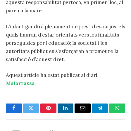
aquesta responsabilitat pertoca, en primer lloc, al
pare i a la mare.
L’infant gaudirà plenament de jocs i d’esbarjos, els
quals hauran d’estar orientats vers les finalitats
perseguides per l’educació; la societat i les
autoritats públiques s’esforçaran a promoure la
satisfacció d’aquest dret.
Aquest article ha estat publicat al diari
Malarrassa
Facebook
Twitter
Pinterest
LinkedIn
Email
Telegram
Whats