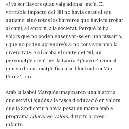
«I va ser llavors quan vaig adonar-me’n. El
veritable impacte del Nil no havia estat el seu
autisme, sinó totes les barreres que havíem trobat
al camí, a l’entorn, a la societat. Perquè hi ha
valors que no poden ensenyar-se en una pissarra,
i que no poden aprendre’s si no convivim amb la
diversitat». Així acaba el conte del Nil, un
personatge creat per la Laura Aguayo Encina al
que va donar imatge física la il·lustradora Mia
Pérez Tolrà.
Amb la Isabel Marquès imaginaren una història
que servís i ajudés a la tasca d’educació en valors
que la Sindicatura havia posat en marxa amb el
programa
Educar en Valors
, dirigits a joves i
infants.