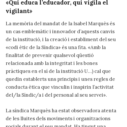
«Qui educa l’educador, qui vigila el
vigilant»
La memòria del mandat de la Isabel Marquès és
un cas emblemàtic i innovador d’aquests canvis
de la institució, i la creació i establiment del seu
«codi ètic de la Síndica» és una fita. «Amb la
finalitat de prevenir qualsevol qüestió
relacionada amb la integritat i les bones
pràctiques en el sí de la institució U…) cal que
quedin establerts uns principis i unes regles de
conducta ètica que vinculin i inspirin l’activitat
del/la Síndic/a i del personal al seu servei».
La síndica Marquès ha estat observadora atenta
de les lluites dels moviments i organitzacions
socials durant el seu mandat. Ha tingut una