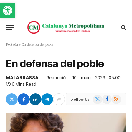
Obre la barra d'eines
Portada
»
En defensa del poble
En defensa del poble
MALARRASSA
Redacció
10 - maig - 2023 · 05:00
6 Mins Read
X
Facebook
RSS
Follow Us
(Twitter)