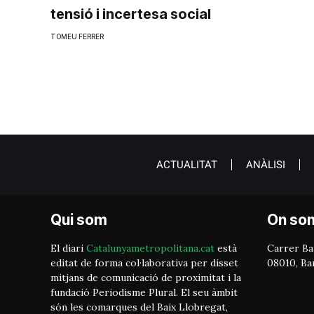
tensió i incertesa social
TOMEU FERRER
ACTUALITAT
ANÀLISI
Qui som
On so
El diari
Catalunyametropolitana.cat
està
Carrer Bai
editat de forma col·laborativa per disset
08010, Ba
mitjans de comunicació de proximitat i la
fundació Periodisme Plural. El seu àmbit
són les comarques del Baix Llobregat,