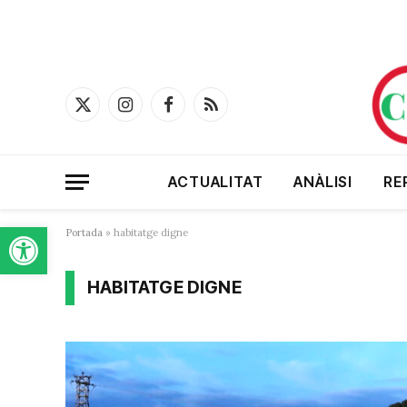
X
Instagram
Facebook
RSS
(Twitter)
ACTUALITAT
ANÀLISI
RE
Obre la barra d'eines
Portada
»
habitatge digne
HABITATGE DIGNE