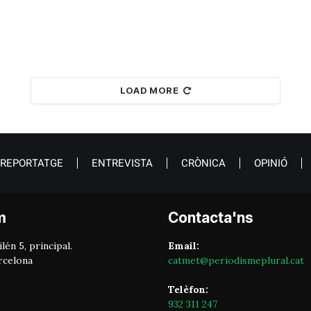
LOAD MORE
REPORTATGE
ENTREVISTA
CRÒNICA
OPINIÓ
m
Contacta'ns
lén 5, principal.
Email:
rcelona
catmet@periodismeplural.cat
Telèfon:
932 311 247