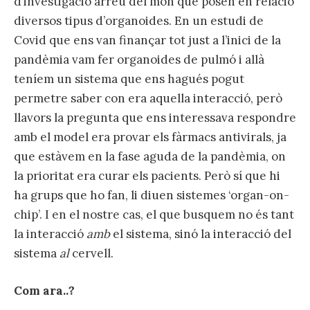
d’investigació arreu del món que posen en relació
diversos tipus d’organoides. En un estudi de
Covid que ens van finançar tot just a l’inici de la
pandèmia vam fer organoides de pulmó i allà
teníem un sistema que ens hagués pogut
permetre saber con era aquella interacció, però
llavors la pregunta que ens interessava respondre
amb el model era provar els fàrmacs antivirals, ja
que estàvem en la fase aguda de la pandèmia, on
la prioritat era curar els pacients. Però sí que hi
ha grups que ho fan, li diuen sistemes ‘organ-on-
chip’. I en el nostre cas, el que busquem no és tant
la interacció
amb
el sistema, sinó la interacció del
sistema
al
cervell.
Com ara..?