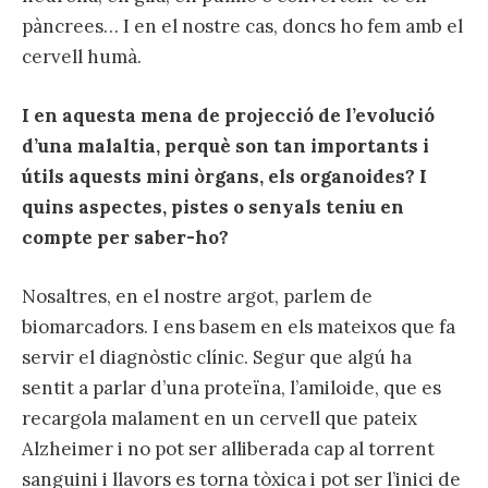
pàncrees… I en el nostre cas, doncs ho fem amb el
cervell humà.
I en aquesta mena de projecció de l’evolució
d’una malaltia, perquè son tan importants i
útils aquests mini òrgans, els organoides? I
quins aspectes, pistes o senyals teniu en
compte per saber-ho?
Nosaltres, en el nostre argot, parlem de
biomarcadors. I ens basem en els mateixos que fa
servir el diagnòstic clínic. Segur que algú ha
sentit a parlar d’una proteïna, l’amiloide, que es
recargola malament en un cervell que pateix
Alzheimer i no pot ser alliberada cap al torrent
sanguini i llavors es torna tòxica i pot ser l’inici de