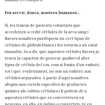
Feu servir, doncs, mostres humanes…
Sí, les traiem de pacients voluntaris que
accedeixen a cedir cèl·lules de la seva sang i
llavors nosaltres purifiquem un cert tipus de
cèl·lules de glòbuls blancs i les tornem a un estat
immadur, és a dir, que aquestes cèl·lules llavors ja
tenen la capacitat de generar qualsevol altre
tipus de cèl·lula del cos, com si fossin d’un embrió,
tot i que, evidentment, no son un embrió, son
cèl·lules separades. A partir d’aquí nosaltres
afegim uns còctels específics de productes
químics als cultius cel·lulars i li podem
dir
a
aquestes cèl·lules que es converteixen en
neurona, en glia, en pulmó o converteix-te en