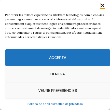
però està bé saber-ho… No hi havia reflexionat,
però sí que és cert que la nostra matèria potser
Per oferir les millors experiències, utilitzem tecnologies com a cookies
pateix el prejudici social de ser avorrida. I potser
per emmagatzemar i/o accedir a la informació del dispositiu. El
per això acostumem a tenir aquest
consentiment d'aquestes tecnologies ens permetrà processar dades
com el comportament de navegació o identificadors únics en aquest
vessant
teatrer
perquè suposo que el que vols és
lloc. No consentir o retirar el consentiment, pot afectar negativament
que el missatge arribi i som ben conscients que si
determinades característiques i funcions.
expliques alguna cosa per a la qual necessites una
coneixement específic i ho expliques de forma
ACCEPTA
avorrida, doncs no arribarà a ningú perquè als dos
minuts la gent ja haurà desconnectat i avui
tothom estarà pendent del mòbil…
DENEGA
VEURE PREFERÈNCIES
Política de cookies
Política de privadesa