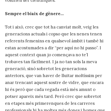
voldrien ser científiques.
Sempre el biaix de gènere…
Tot i això, crec que tot ha canviat molt, veig les
generacions actuals i copso que les nenes tenen
referents femenins en qualsevol àmbit i també hi
estan acostumades a dir “per aquí no hi passo”. I
aquest context quan jo començava no te’l
trobaves tan fàcilment. I ja no tan sols la meva
generació, sinó sobretot les generacions
anteriors, que van haver de lluitar moltíssim per
anar trencant aquest sostre de vidre, que encara
hi és però que cada vegada està més amunt o
potser apareix més tard. Però crec que sobretot
en etapes més primerenques de les carreres
professionals hi ha moltes més dones i homes que