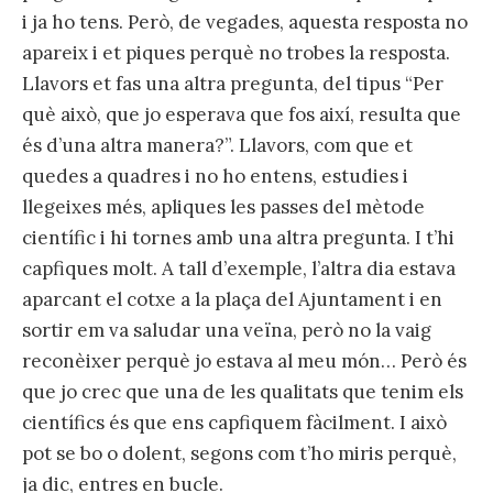
i ja ho tens. Però, de vegades, aquesta resposta no
apareix i et piques perquè no trobes la resposta.
Llavors et fas una altra pregunta, del tipus “Per
què això, que jo esperava que fos així, resulta que
és d’una altra manera?”. Llavors, com que et
quedes a quadres i no ho entens, estudies i
llegeixes més, apliques les passes del mètode
científic i hi tornes amb una altra pregunta. I t’hi
capfiques molt. A tall d’exemple, l’altra dia estava
aparcant el cotxe a la plaça del Ajuntament i en
sortir em va saludar una veïna, però no la vaig
reconèixer perquè jo estava al meu món… Però és
que jo crec que una de les qualitats que tenim els
científics és que ens capfiquem fàcilment. I això
pot se bo o dolent, segons com t’ho miris perquè,
ja dic, entres en bucle.