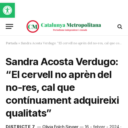
Obre la barra d'eines
Portada
»
Sandra Acosta Verdugo: “El cervell no aprèn del no-res, cal que contínuament adquireixi qualitats”
Sandra Acosta Verdugo:
“El cervell no aprèn del
no-res, cal que
contínuament adquireixi
qualitats”
DISTRICTE 7
Olivia Folch Singer
16 - febrer - 2024 ·