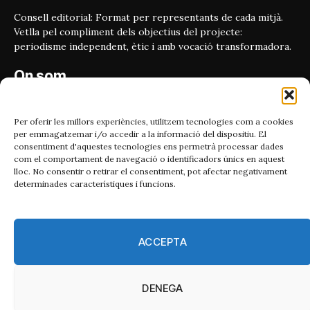
Consell editorial: Format per representants de cada mitjà.
Vetlla pel compliment dels objectius del projecte:
periodisme independent, ètic i amb vocació transformadora.
On som
Carrer Bailén 5, principal.
08010, Barcelona
Per oferir les millors experiències, utilitzem tecnologies com a cookies
per emmagatzemar i/o accedir a la informació del dispositiu. El
Contacta'ns
consentiment d'aquestes tecnologies ens permetrà processar dades
com el comportament de navegació o identificadors únics en aquest
lloc. No consentir o retirar el consentiment, pot afectar negativament
Email:
determinades característiques i funcions.
catmet@periodismeplural.cat
Telèfon:
932 311 247
ACCEPTA
Connecta
DENEGA
X
Instagram
Facebook
RSS
(Twitter)