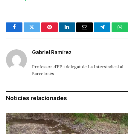
Facebook
Twitter
Pinterest
LinkedIn
Email
Telegram
Whats
Gabriel Ramírez
Professor d’FP i delegat de La Intersindical al
Barcelonès
Notícies relacionades