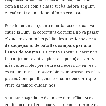
com a nació i com a classe treballadora, seguim
encadenats a una dependència crònica.
Però hi ha una lliçó entre tanta foscor: quan va
caure la llum i la cobertura de mòbil, no va passar
el que ens venen les pel·lícules americanes:
res
de saquejos ni de batalles campals per una
llauna de tonyina.
La gent va sortir al carrer, va
trucar (o més aviat va picar a la porta) als veïns
més vulnerables per veure si necessitaven res, i
es van muntar miniassemblees improvisades a les
places. Com qui diu, vam tornar a descobrir que
viure és també cuidar-nos.
Aquesta apagada no és un accident aïllat. Si es
confirma que el col·lapse va ser causat perquè es