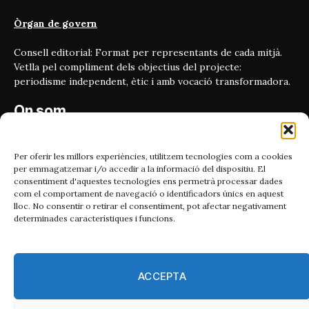
Òrgan de govern
Consell editorial: Format per representants de cada mitjà.
Vetlla pel compliment dels objectius del projecte:
periodisme independent, ètic i amb vocació transformadora.
On som
Carrer Bailén 5, principal.
08010, Barcelona
Per oferir les millors experiències, utilitzem tecnologies com a cookies
per emmagatzemar i/o accedir a la informació del dispositiu. El
Contacta'ns
consentiment d'aquestes tecnologies ens permetrà processar dades
com el comportament de navegació o identificadors únics en aquest
lloc. No consentir o retirar el consentiment, pot afectar negativament
Email:
determinades característiques i funcions.
catmet@periodismeplural.cat
Telèfon:
932 311 247
ACCEPTA
Connecta