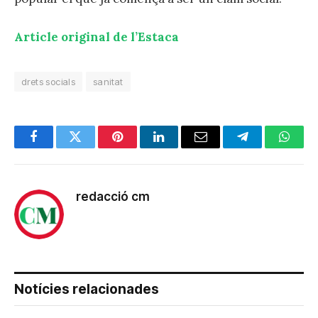
Article original de l’Estaca
drets socials
sanitat
Facebook
Twitter
Pinterest
LinkedIn
Email
Telegram
Whats
redacció cm
Notícies relacionades