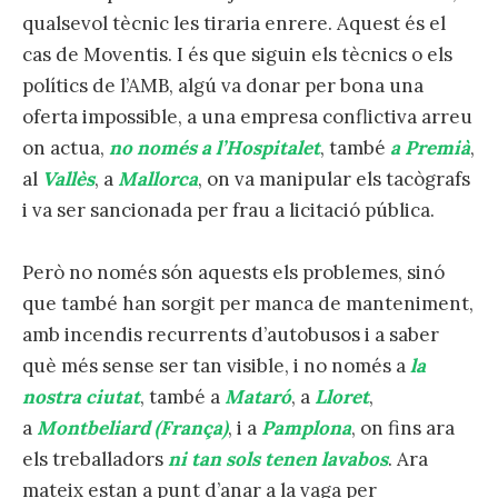
qualsevol tècnic les tiraria enrere. Aquest és el
cas de Moventis. I és que siguin els tècnics o els
polítics de l’AMB, algú va donar per bona una
oferta impossible, a una empresa conflictiva arreu
on actua,
no només a l’Hospitalet
, també
a Premià
,
al
Vallès
, a
Mallorca
, on va manipular els tacògrafs
i va ser sancionada per frau a licitació pública.
Però no només són aquests els problemes, sinó
que també han sorgit per manca de manteniment,
amb incendis recurrents d’autobusos i a saber
què més sense ser tan visible, i no només a
la
nostra ciutat
, també a
Mataró
, a
Lloret
,
a
Montbeliard (França)
, i a
Pamplona
, on fins ara
els treballadors
ni tan sols tenen lavabos
. Ara
mateix estan a punt d’anar a la vaga per