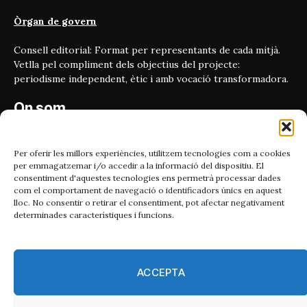
Òrgan de govern
Consell editorial: Format per representants de cada mitjà.
Vetlla pel compliment dels objectius del projecte:
periodisme independent, ètic i amb vocació transformadora.
On som
Carrer Bailén 5, principal.
08010, Barcelona
Per oferir les millors experiències, utilitzem tecnologies com a cookies
per emmagatzemar i/o accedir a la informació del dispositiu. El
Contacta'ns
consentiment d'aquestes tecnologies ens permetrà processar dades
com el comportament de navegació o identificadors únics en aquest
lloc. No consentir o retirar el consentiment, pot afectar negativament
Email:
determinades característiques i funcions.
catmet@periodismeplural.cat
Telèfon:
932 311 247
ACCEPTA
Connecta