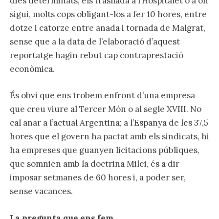
dies determinats, els trasllada a l’Hospitalet o a on
sigui, molts cops obligant-los a fer 10 hores, entre
dotze i catorze entre anada i tornada de Malgrat,
sense que a la data de l’elaboració d’aquest
reportatge hagin rebut cap contraprestació
econòmica.
És obvi que ens trobem enfront d’una empresa
que creu viure al Tercer Món o al segle XVIII. No
cal anar a l’actual Argentina; a l’Espanya de les 37,5
hores que el govern ha pactat amb els sindicats, hi
ha empreses que guanyen licitacions públiques,
que somnien amb la doctrina Milei, és a dir
imposar setmanes de 60 hores i, a poder ser,
sense vacances.
La pregunta que ens fem