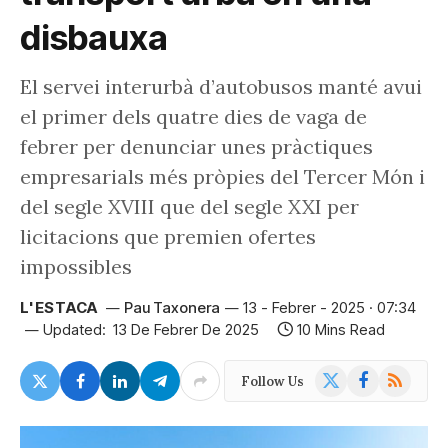
disbauxa
El servei interurbà d’autobusos manté avui
el primer dels quatre dies de vaga de
febrer per denunciar unes pràctiques
empresarials més pròpies del Tercer Món i
del segle XVIII que del segle XXI per
licitacions que premien ofertes
impossibles
L'ESTACA
Pau Taxonera
13 - Febrer - 2025 · 07:34
Updated:
13 De Febrer De 2025
10 Mins Read
X
Facebook
RSS
Follow Us
(Twitter)