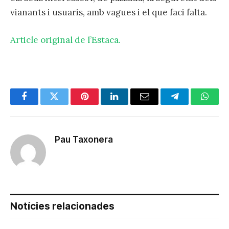
vianants i usuaris, amb vagues i el que faci falta.
Article original de l’Estaca.
Facebook
Twitter
Pinterest
LinkedIn
Email
Telegram
Whats
Pau Taxonera
Notícies relacionades