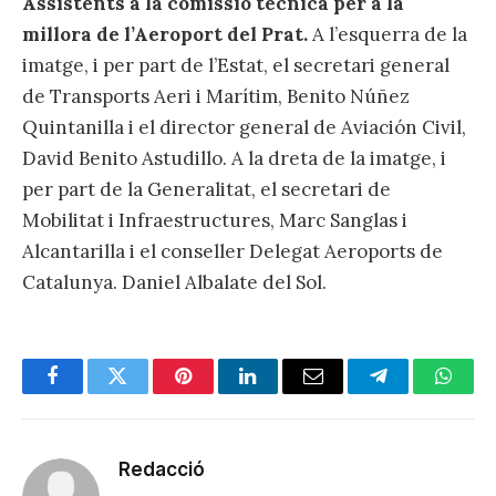
Assistents a la comissió tècnica per a la
millora de l’Aeroport del Prat.
A l’esquerra de la
imatge, i per part de l’Estat, el secretari general
de Transports Aeri i Marítim, Benito Núñez
Quintanilla i el director general de Aviación Civil,
David Benito Astudillo. A la dreta de la imatge, i
per part de la Generalitat, el secretari de
Mobilitat i Infraestructures, Marc Sanglas i
Alcantarilla i el conseller Delegat Aeroports de
Catalunya. Daniel Albalate del Sol.
Facebook
Twitter
Pinterest
LinkedIn
Email
Telegram
Whats
Redacció