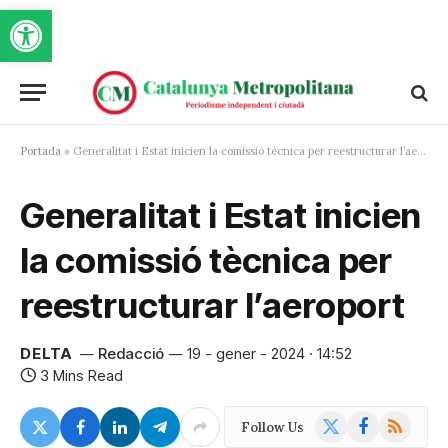
Obre la barra d'eines
Portada
»
Generalitat i Estat inicien la comissió tècnica per reestructurar l’aeroport
Generalitat i Estat inicien
la comissió tècnica per
reestructurar l’aeroport
DELTA
Redacció
19 - gener - 2024 · 14:52
3 Mins Read
X
Facebook
RSS
Follow Us
(Twitter)