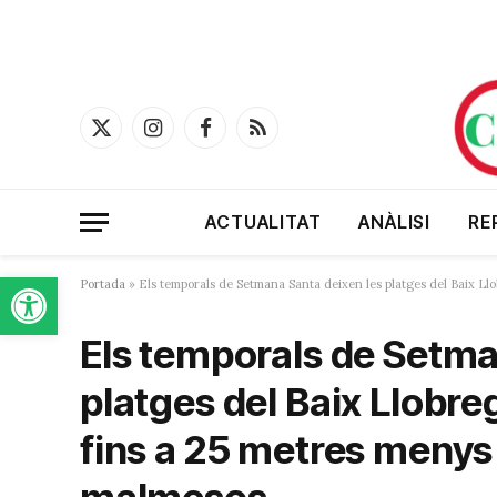
X
Instagram
Facebook
RSS
(Twitter)
ACTUALITAT
ANÀLISI
RE
Obre la barra d'eines
Portada
»
Els temporals de Setmana Santa deixen les platges del Baix Ll
Els temporals de Setma
platges del Baix Llobre
fins a 25 metres meny