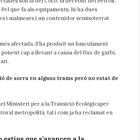
tades són la del Coco, la del Pont del Petroli,
a. Pel que fa als equipaments, hi ha dues
es i malmeses i un contenidor semisoterrat
la més afectada. S’ha produït un basculament
 ponent cap a llevant a causa del flux de garbí,
ari.
ió de sorra en alguns trams però no estat de
 Ministeri per a la Transició Ecològicaper
toral metropolità, tal i com ja ha reclamat en
 estius que s’avancen a la