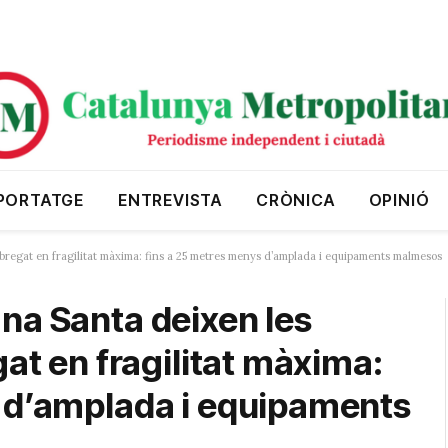
PORTATGE
ENTREVISTA
CRÒNICA
OPINIÓ
obregat en fragilitat màxima: fins a 25 metres menys d’amplada i equipaments malmesos
na Santa deixen les
gat en fragilitat màxima:
s d’amplada i equipaments