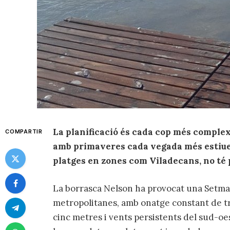
La planificació és cada cop més comple
COMPARTIR
amb primaveres cada vegada més estiuen
platges en zones com Viladecans, no té
La borrasca Nelson ha provocat una Setman
metropolitanes, amb onatge constant de tr
cinc metres i vents persistents del sud-oes