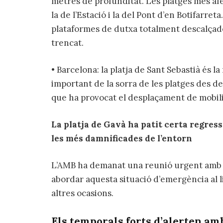
metres de profunditat. Les platges més afec
la de l’Estació i la del Pont d’en Botifarret
plataformes de dutxa totalment descalçad
trencat.
• Barcelona: la platja de Sant Sebastià és 
important de la sorra de les platges des de
que ha provocat el desplaçament de mobili
La platja de Gavà ha patit certa regress
les més damnificades de l’entorn
L’AMB ha demanat una reunió urgent amb el
abordar aquesta situació d’emergència al li
altres ocasions.
Els temporals forts d’alerten amb