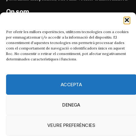
On som
Carrer Bailén 5, principal.
08010, Barcelona
Per oferir les millors experiències, utilitzem tecnologies com a cookies
per emmagatzemar i/o accedir a la informació del dispositiu. El
Contacta'ns
consentiment d'aquestes tecnologies ens permetrà processar dades
com el comportament de navegació o identificadors únics en aquest
lloc. No consentir o retirar el consentiment, pot afectar negativament
Email:
determinades característiques i funcions.
catmet@periodismeplural.cat
Telèfon:
932 311 247
ACCEPTA
Connecta
DENEGA
X
Instagram
Facebook
RSS
(Twitter)
VEURE PREFERÈNCIES