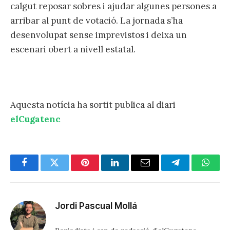
calgut reposar sobres i ajudar algunes persones a
arribar al punt de votació. La jornada s’ha
desenvolupat sense imprevistos i deixa un
escenari obert a nivell estatal.
Aquesta notícia ha sortit publica al diari
elCugatenc
Facebook
Twitter
Pinterest
LinkedIn
Email
Telegram
Whats
Jordi Pascual Mollá