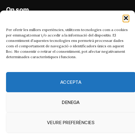
On som
Carrer Bailén 5, principal.
08010, Barcelona
Per oferir les millors experiències, utilitzem tecnologies com a cookies
per emmagatzemar i/o accedir a la informació del dispositiu. El
Contacta'ns
consentiment d'aquestes tecnologies ens permetrà processar dades
com el comportament de navegació o identificadors únics en aquest
lloc. No consentir o retirar el consentiment, pot afectar negativament
Email:
determinades característiques i funcions.
catmet@periodismeplural.cat
Telèfon:
932 311 247
ACCEPTA
Connecta
DENEGA
X
Instagram
Facebook
RSS
(Twitter)
VEURE PREFERÈNCIES