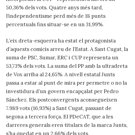
50,36% dels vots. Quatre anys més tard,
l’independentisme perd més de 18 punts
percentuals fins situar-se en un 31,99%.
L’eix dreta-esquerra ha estat el protagonista
d’aquests comicis arreu de l’Estat. A Sant Cugat, la
suma de PSC, Sumar, ERC i CUP representa un
53,73% dels vots. La suma del PP amb la ultradreta
de Vox arriba al 24,65%. A nivell estatal Junts
passa a estar al punt de mira per permetre o no la
investidura d’un govern encapçalat per Pedro
Sánchez. Els postconvergents aconsegueixen
7.989 vots (16,93%) a Sant Cugat, passant de
segona a tercera força. El PDeCAT, que a les
darreres generals eren titulars de la marca Junts,
s’ha quedat en un 2,66% dels vots.