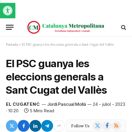
Obre la barra d'eines
Portada
»
El PSC guanya les eleccions generals a Sant Cugat del Vallès
El PSC guanya les
eleccions generals a
Sant Cugat del Vallès
EL CUGATENC
Jordi Pascual Mollá
24 - juliol - 2023
· 10:20
5 Mins Read
X
Facebook
RSS
Follow Us
(Twitter)