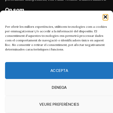
On som
Carrer Bailén 5, principal.
08010, Barcelona
Per oferir les millors experiències, utilitzem tecnologies com a cookies
per emmagatzemar i/o accedir a la informació del dispositiu. El
Contacta'ns
consentiment d'aquestes tecnologies ens permetrà processar dades
com el comportament de navegació o identificadors únics en aquest
lloc. No consentir o retirar el consentiment, pot afectar negativament
Email:
determinades característiques i funcions.
catmet@periodismeplural.cat
Telèfon:
932 311 247
ACCEPTA
Connecta
DENEGA
X
Instagram
Facebook
RSS
(Twitter)
VEURE PREFERÈNCIES