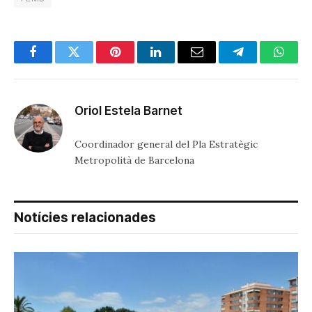
Facebook
Twitter
Pinterest
LinkedIn
Email
Telegram
Whats
Oriol Estela Barnet
Coordinador general del Pla Estratègic
Metropolità de Barcelona
Notícies relacionades