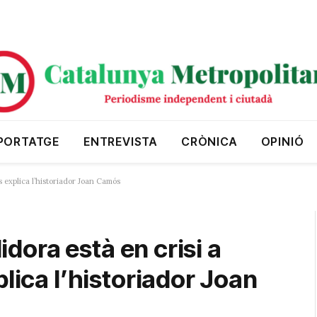
PORTATGE
ENTREVISTA
CRÒNICA
OPINIÓ
ns explica l’historiador Joan Camós
lidora està en crisi a
plica l’historiador Joan