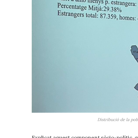
Distribució de la pob
Explicat aquest component sòcio-polític, q