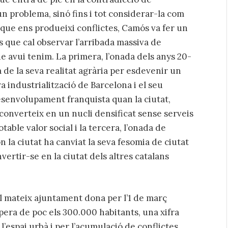
n problema, sinó fins i tot considerar-la com
 que ens produeixi conflictes, Camós va fer un
es que cal observar l’arribada massiva de
 avui tenim. La primera, l’onada dels anys 20-
a de la seva realitat agrària per esdevenir un
 industrialització de Barcelona i el seu
esenvolupament franquista quan la ciutat,
converteix en un nucli densificat sense serveis
table valor social i la tercera, l’onada de
on la ciutat ha canviat la seva fesomia de ciutat
vertir-se en la ciutat dels altres catalans
l mateix ajuntament dona per l’1 de març
pera de poc els 300.000 habitants, una xifra
’espai urbà i per l’acumulació de conflictes