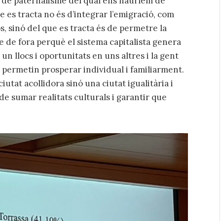
 de paternalisme del qual ens hauríem de
 es tracta no és d’integrar l’emigració, com
, sinó del que es tracta és de permetre la
e de fora perquè el sistema capitalista genera
 un llocs i oportunitats en uns altres i la gent
li permetin prosperar individual i familiarment.
iutat acollidora sinó una ciutat igualitària i
de sumar realitats culturals i garantir que