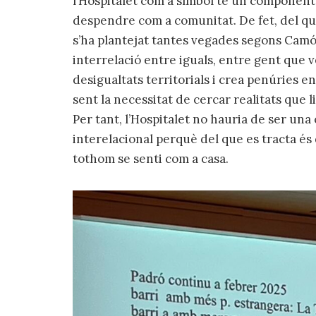
l’Hospitalet com a símbol té un component
despendre com a comunitat. De fet, del que
s’ha plantejat tantes vegades segons Camós
interrelació entre iguals, entre gent que v
desigualtats territorials i crea penúries en
sent la necessitat de cercar realitats que 
Per tant, l’Hospitalet no hauria de ser una c
interelacional perquè del que es tracta és 
tothom se senti com a casa.