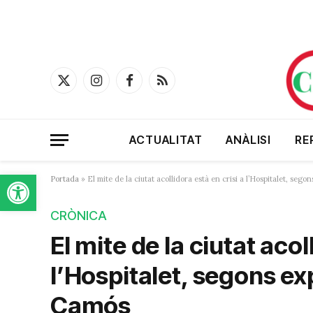
X
Instagram
Facebook
RSS
(Twitter)
ACTUALITAT
ANÀLISI
RE
Obre la barra d'eines
Portada
»
El mite de la ciutat acollidora està en crisi a l’Hospitalet, sego
CRÒNICA
El mite de la ciutat acol
l’Hospitalet, segons ex
Camós