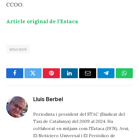
CCOO.
Article original de l’Estaca
educació
Facebook
Twitter
Pinterest
LinkedIn
Email
Telegram
Whats
Lluis Berbel
Periodista i president del STAC (Sindicat del
Taxi de Catalunya) del 2009 al 2024. Ha
col·laborat en mitjans com l'Estaca (1978), Avui,
El Noticiero Universal i El Periódico de