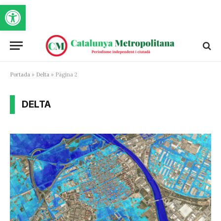
Obre la barra d'eines
Portada
»
Delta
»
Pàgina 2
DELTA