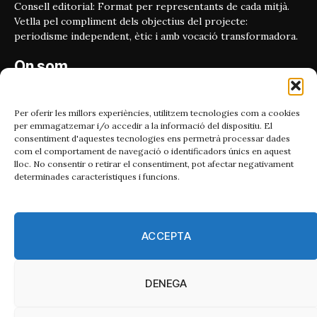
Consell editorial: Format per representants de cada mitjà.
Vetlla pel compliment dels objectius del projecte:
periodisme independent, ètic i amb vocació transformadora.
On som
Carrer Bailén 5, principal.
08010, Barcelona
Per oferir les millors experiències, utilitzem tecnologies com a cookies
per emmagatzemar i/o accedir a la informació del dispositiu. El
Contacta'ns
consentiment d'aquestes tecnologies ens permetrà processar dades
com el comportament de navegació o identificadors únics en aquest
lloc. No consentir o retirar el consentiment, pot afectar negativament
Email:
determinades característiques i funcions.
catmet@periodismeplural.cat
Telèfon:
932 311 247
ACCEPTA
Connecta
DENEGA
X
Instagram
Facebook
RSS
(Twitter)