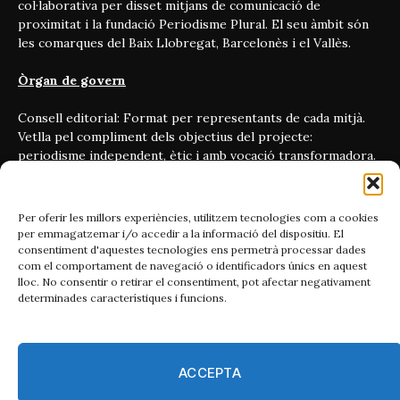
col·laborativa per disset mitjans de comunicació de
proximitat i la fundació Periodisme Plural. El seu àmbit són
les comarques del Baix Llobregat, Barcelonès i el Vallès.
Òrgan de govern
Consell editorial: Format per representants de cada mitjà.
Vetlla pel compliment dels objectius del projecte:
periodisme independent, ètic i amb vocació transformadora.
On som
Per oferir les millors experiències, utilitzem tecnologies com a cookies
Carrer Bailén 5, principal.
per emmagatzemar i/o accedir a la informació del dispositiu. El
08010, Barcelona
consentiment d'aquestes tecnologies ens permetrà processar dades
com el comportament de navegació o identificadors únics en aquest
Contacta'ns
lloc. No consentir o retirar el consentiment, pot afectar negativament
determinades característiques i funcions.
Email:
catmet@periodismeplural.cat
ACCEPTA
Telèfon:
932 311 247