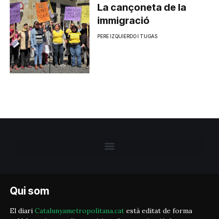
La cançoneta de la
immigració
PERE IZQUIERDO I TUGAS
Qui som
El diari
Catalunyametropolitana.cat
està editat de forma