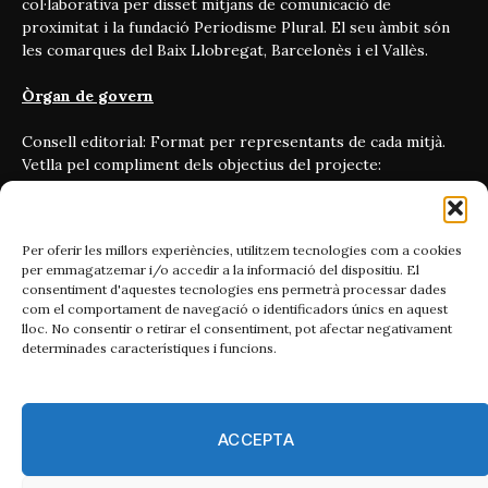
col·laborativa per disset mitjans de comunicació de
proximitat i la fundació Periodisme Plural. El seu àmbit són
les comarques del Baix Llobregat, Barcelonès i el Vallès.
Òrgan de govern
Consell editorial: Format per representants de cada mitjà.
Vetlla pel compliment dels objectius del projecte:
periodisme independent, ètic i amb vocació transformadora.
On som
Per oferir les millors experiències, utilitzem tecnologies com a cookies
per emmagatzemar i/o accedir a la informació del dispositiu. El
Carrer Bailén 5, principal.
consentiment d'aquestes tecnologies ens permetrà processar dades
08010, Barcelona
com el comportament de navegació o identificadors únics en aquest
lloc. No consentir o retirar el consentiment, pot afectar negativament
Contacta'ns
determinades característiques i funcions.
Email:
catmet@periodismeplural.cat
ACCEPTA
Telèfon:
932 311 247