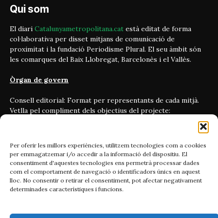
Qui som
El diari
Catalunyametropolitana.cat
està editat de forma
col·laborativa per disset mitjans de comunicació de
proximitat i la fundació Periodisme Plural. El seu àmbit són
les comarques del Baix Llobregat, Barcelonès i el Vallès.
Òrgan de govern
Consell editorial: Format per representants de cada mitjà.
Vetlla pel compliment dels objectius del projecte:
periodisme independent, ètic i amb vocació transformadora.
On som
Per oferir les millors experiències, utilitzem tecnologies com a cookies
per emmagatzemar i/o accedir a la informació del dispositiu. El
Carrer Bailén 5, principal.
consentiment d'aquestes tecnologies ens permetrà processar dades
08010, Barcelona
com el comportament de navegació o identificadors únics en aquest
lloc. No consentir o retirar el consentiment, pot afectar negativament
determinades característiques i funcions.
Contacta'ns
Email: