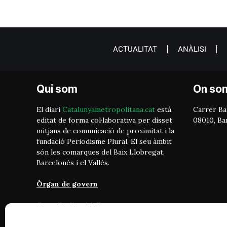
ACTUALITAT
ANÀLISI
Qui som
On so
El diari
Catalunyametropolitana.cat
està
Carrer Bai
editat de forma col·laborativa per disset
08010, Ba
mitjans de comunicació de proximitat i la
fundació Periodisme Plural. El seu àmbit
són les comarques del Baix Llobregat,
Barcelonès i el Vallès.
Òrgan de govern
Consell editorial: Format per
representants de cada mitjà. Vetlla pel
compliment dels objectius del projecte: