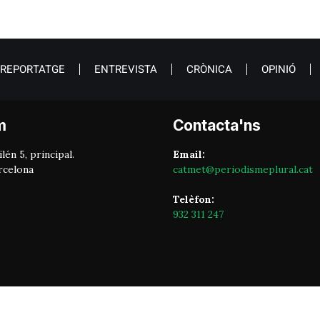
REPORTATGE
ENTREVISTA
CRÒNICA
OPINIÓ
m
Contacta'ns
lén 5, principal.
Email:
rcelona
catmet@periodismeplural.cat
Telèfon:
932 311 247