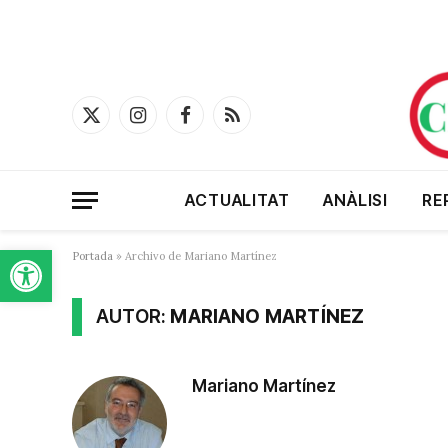
X
Instagram
Facebook
RSS
(Twitter)
ACTUALITAT
ANÀLISI
RE
Obre la barra d'eines
Portada
»
Archivo de Mariano Martínez
AUTOR:
MARIANO MARTÍNEZ
Mariano Martínez