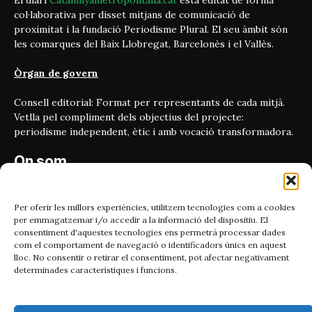
El diari
Catalunyametropolitana.cat
està editat de forma
col·laborativa per disset mitjans de comunicació de
proximitat i la fundació Periodisme Plural. El seu àmbit són
les comarques del Baix Llobregat, Barcelonès i el Vallès.
Òrgan de govern
Consell editorial: Format per representants de cada mitjà.
Vetlla pel compliment dels objectius del projecte:
periodisme independent, ètic i amb vocació transformadora.
On som
Carrer Bailén 5, principal.
08010, Barcelona
Per oferir les millors experiències, utilitzem tecnologies com a cookies
per emmagatzemar i/o accedir a la informació del dispositiu. El
Contacta'ns
consentiment d'aquestes tecnologies ens permetrà processar dades
com el comportament de navegació o identificadors únics en aquest
lloc. No consentir o retirar el consentiment, pot afectar negativament
Email:
determinades característiques i funcions.
catmet@periodismeplural.cat
Telèfon: