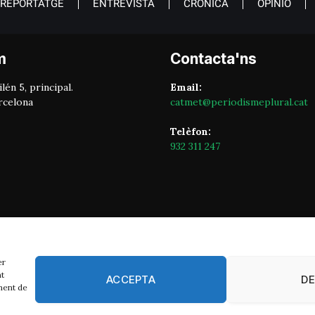
REPORTATGE
ENTREVISTA
CRÒNICA
OPINIÓ
m
Contacta'ns
lén 5, principal.
Email:
rcelona
catmet@periodismeplural.cat
Telèfon:
932 311 247
er
nt
ACCEPTA
D
ment de