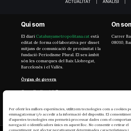
ACTUALITAT
ANÀLISI
Qui som
On so
El diari
Catalunyametropolitana.cat
està
Carrer Bai
editat de forma col·laborativa per disset
08010, Ba
mitjans de comunicació de proximitat i la
fundació Periodisme Plural. El seu àmbit
són les comarques del Baix Llobregat,
Barcelonès i el Vallès.
Òrgan de govern
Consell editorial: Format per
representants de cada mitjà. Vetlla pel
compliment dels objectius del projecte:
Per oferir les millors experiències, utilitzem tecnologies com a cookies p
periodisme independent, ètic i amb
emmagatzemar i/o accedir a la informació del dispositiu. El consentime
vocació transformadora.
d'aquestes tecnologies ens permetrà processar dades com el comporta
navegació o identificadors únics en aquest lloc. No consentir o retirar el
consentiment, pot afectar negativament determinades característiques i