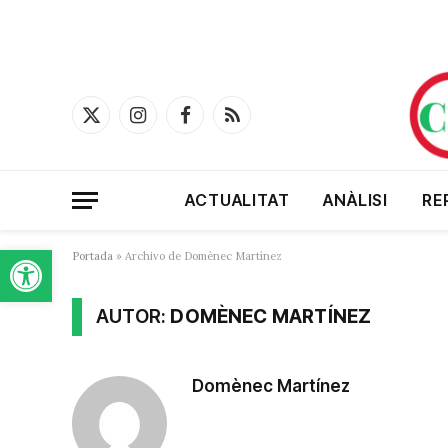
X
Instagram
Facebook
RSS
(Twitter)
ACTUALITAT
ANÀLISI
RE
Obre la barra d'eines
Portada
»
Archivo de Domènec Martínez
AUTOR:
DOMÈNEC MARTÍNEZ
Domènec Martínez