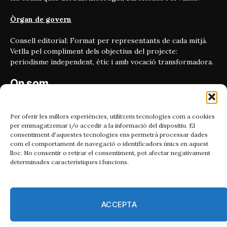
Òrgan de govern
Consell editorial: Format per representants de cada mitjà.
Vetlla pel compliment dels objectius del projecte:
periodisme independent, ètic i amb vocació transformadora.
On som
Carrer Bailén 5, principal.
08010, Barcelona
Per oferir les millors experiències, utilitzem tecnologies com a cookies
per emmagatzemar i/o accedir a la informació del dispositiu. El
Contacta'ns
consentiment d'aquestes tecnologies ens permetrà processar dades
com el comportament de navegació o identificadors únics en aquest
lloc. No consentir o retirar el consentiment, pot afectar negativament
Email:
determinades característiques i funcions.
catmet@periodismeplural.cat
Telèfon:
932 311 247
ACCEPTA
Connecta