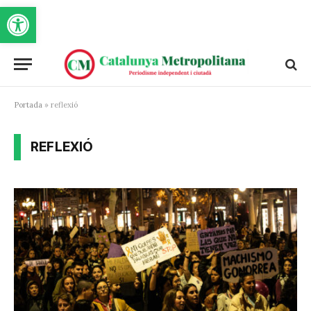
Obre la barra d'eines
Portada
»
reflexió
REFLEXIÓ