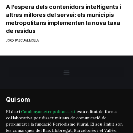
A l’espera dels contenidors intel·ligents i
altres millores del servei: els municipis
metropolitans implementen la nova taxa
de residus
JORDI PASCUAL MOLLÁ
Qui som
El diari
Catalunyametropolitana.cat
està editat de forma
col·laborativa per disset mitjans de comunicació de
proximitat i la fundació Periodisme Plural. El seu àmbit són
les comarques del Baix Llobregat, Barcelonès i el Vallès.