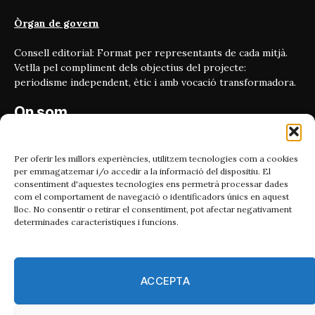
Òrgan de govern
Consell editorial: Format per representants de cada mitjà.
Vetlla pel compliment dels objectius del projecte:
periodisme independent, ètic i amb vocació transformadora.
On som
Carrer Bailén 5, principal.
08010, Barcelona
Per oferir les millors experiències, utilitzem tecnologies com a cookies
per emmagatzemar i/o accedir a la informació del dispositiu. El
Contacta'ns
consentiment d'aquestes tecnologies ens permetrà processar dades
com el comportament de navegació o identificadors únics en aquest
lloc. No consentir o retirar el consentiment, pot afectar negativament
Email:
determinades característiques i funcions.
catmet@periodismeplural.cat
Telèfon:
932 311 247
ACCEPTA
Connecta